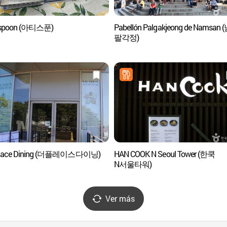
aspoon (아티스푼)
Pabellón Palgakjeong de Namsan
팔각정)
Place Dining (더플레이스다이닝)
HAN COOK N Seoul Tower (한쿡
N서울타워)
Ver más