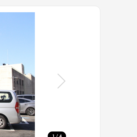
/
1
4