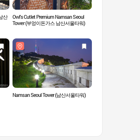
 (남산
Owl's Cutlet Premium Namsan Seoul
Biblioteca Nam
Tower (부엉이돈가스 남산서울타워)
남산도서관)
Namsan Seoul Tower (남산서울타워)
Teleférico del Mont
케이블카)