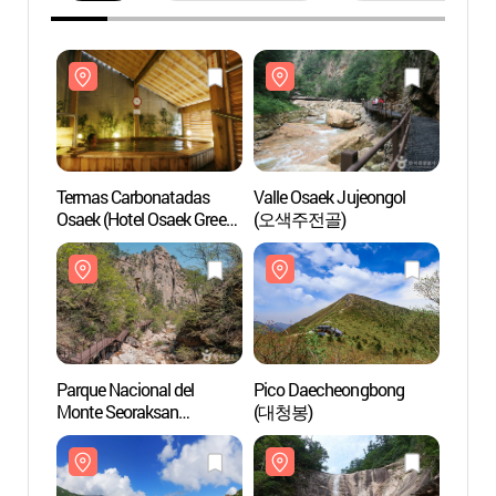
Termas Carbonatadas
Valle Osaek Jujeongol
Terma
Osaek (Hotel Osaek Green
(오색주전골)
Osaek 
Yard) (오색탄산온천)
Yard
Parque Nacional del
Pico Daecheongbong
Parque
Monte Seoraksan
(대청봉)
Monte
(Namseorak)
(Nams
(설악산국립공원(남설악))
(설악