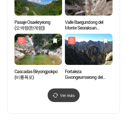
Pasaje Osaekryeong
Valle Baegundong del
Pasaj
(오색령(한계령))
Monte Seoraksan
(오색
(백운동계곡(설악산))
Cascadas Biryongpokpo
Fortaleza
Casca
(비룡폭포)
Gwongeumseong del
(비룡
Monte Seoraksan (설악산
권금성)
Ver más