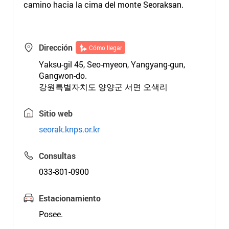
camino hacia la cima del monte Seoraksan.
Dirección
Cómo llegar
Yaksu-gil 45, Seo-myeon, Yangyang-gun,
Gangwon-do.
강원특별자치도 양양군 서면 오색리
Sitio web
seorak.knps.or.kr
Consultas
033-801-0900
Estacionamiento
Posee.