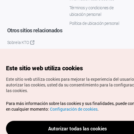
Términos y condiciones de
ubicación personal
Política de ubicación personal
Otros sitios relacionados
Sobre la KTO
K-Mice
Este sitio web utiliza cookies
Este sitio web utiliza cookies para mejorar la experiencia del usuario
autorizar las cookies, usted da su consentimiento para la configura
las cookies.
Copyrights © Organización de Turismo de Corea. Todos los
Para más información sobre las cookies y sus finalidades, puede co
derechos reservados.
en cualquier momento:
Configuración de cookies
.
Para informes de errores y cuestiones relacionadas con el
sitio web, dirija sus consultas al correo
electrónico oficial:
spanish@knto.or.kr
Autorizar todas las cookies