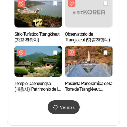
Sitio Turístico Ttangkkeut
Observatorio de
Templ
(땅끝 관광지)
Ttangkkeut (땅끝전망대)
(대흥사)
Human
Templo Daeheungsa
Pasarela Panorámica de la
Parque
(대흥사) [Patrimonio de la
Torre de Ttangkkeut
Monte
Humanidad de la Unesco]
(땅끝탑 스카이워크)
(두륜
Ver más