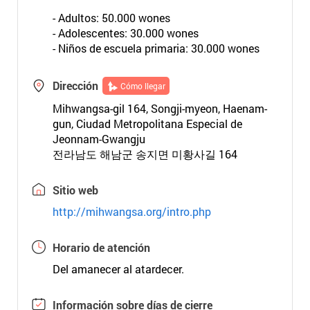
- Adultos: 50.000 wones
- Adolescentes: 30.000 wones
- Niños de escuela primaria: 30.000 wones
Dirección
Cómo llegar
Mihwangsa-gil 164, Songji-myeon, Haenam-
gun, Ciudad Metropolitana Especial de
Jeonnam-Gwangju
전라남도 해남군 송지면 미황사길 164
Sitio web
http://mihwangsa.org/intro.php
Horario de atención
Del amanecer al atardecer.
Información sobre días de cierre