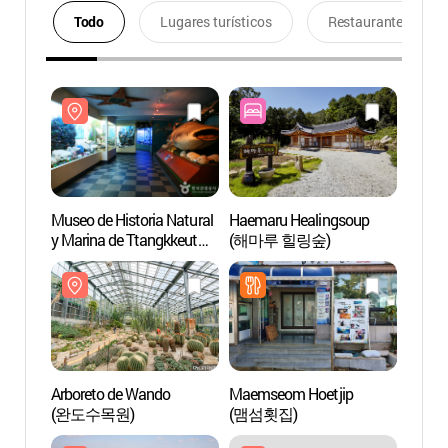
Todo
Lugares turísticos
Restaurantes
Museo de Historia Natural
Haemaru Healingsoup
Museo 
y Marina de Ttangkkeut
(해마루 힐링숲)
y Mari
(땅끝해양자연사박물관)
(땅끝
Arboreto de Wando
Maemseom Hoetjip
Sitio 
(완도수목원)
(맴섬횟집)
(땅끝