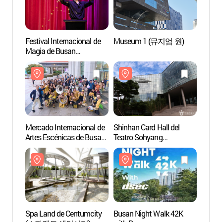
Festival Internacional de
Museum 1 (뮤지엄 원)
Shinha
Magia de Busan
Teatr
(부산국제매직페스티벌)
(소향
Mercado Internacional de
Shinhan Card Hall del
Centro
Artes Escénicas de Busan
Teatro Sohyang
Expos
(부산국제공연예술마켓)
(소향씨어터신한카드홀)
(벡스코
Spa Land de Centumcity
Busan Night Walk 42K
F1963