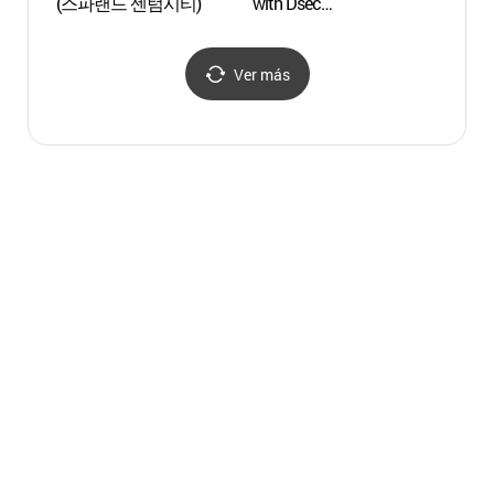
(스파랜드 센텀시티)
with Dsec
(부산나이트워크42K with
dsec)
Ver más