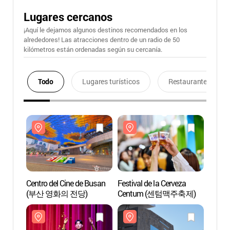
Lugares cercanos
¡Aquí le dejamos algunos destinos recomendados en los
alrededores! Las atracciones dentro de un radio de 50
kilómetros están ordenadas según su cercanía.
Todo
Lugares turísticos
Restaurantes
Centro del Cine de Busan
Festival de la Cerveza
Centro
(부산 영화의 전당)
Centum (센텀맥주축제)
(부산