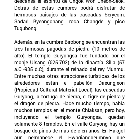
descansa el espíritu de Ungok Won Cheon-Seok.
Detrás de estas cumbres podrá disfrutar de
hermosos paisajes de las cascadas Seryeom,
Sadari Byeongchang, roca Changde y pico
Tugubong.
Además, en la cumbre Birobong se encuentran las
tres famosas pagodas de piedra (10 metros de
alto). El templo Guryongsa fue fundado por el
monje Uisang (625-702) de la dinastía Silla (57
a.C -935 d.C), durante el reinado del rey Munmu.
Entre muchas otras atracciones turísticas de los
alrededores están el pabellón Daeungjeon
(Propiedad Cultural Material Local), las cascadas
Guryong, la tortuga de piedra, el tigre de piedra y
el dragón de piedra. Hace mucho tiempo, había
muchos templos en el monte Chiaksan, pero hoy,
incluyendo el templo Guryongsa, quedan
solamente 8 templos. En el valle Guryong hay un
bosque de pinos de más de cien años. En Hakgol
aún permanece el Hwngjanggeumpyo que