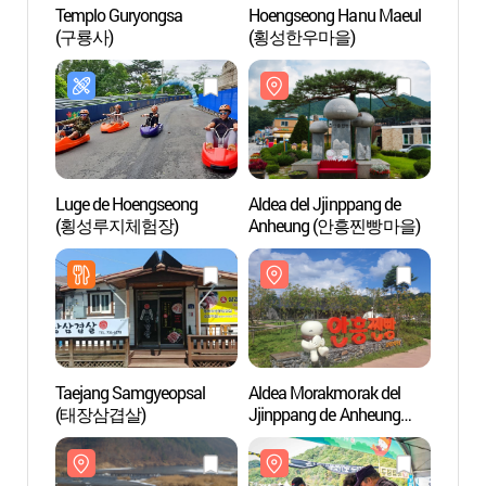
Templo Guryongsa
Hoengseong Hanu Maeul
Templ
(구룡사)
(횡성한우마을)
(구룡
Luge de Hoengseong
Aldea del Jjinppang de
Aldea
(횡성루지체험장)
Anheung (안흥찐빵마을)
Jjinp
(안흥
Taejang Samgyeopsal
Aldea Morakmorak del
Templ
(태장삼겹살)
Jjinppang de Anheung
Wonj
(안흥찐빵모락모락마을)