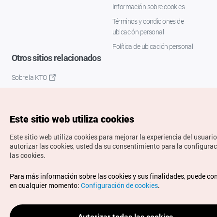
Información sobre cookies
Términos y condiciones de
ubicación personal
Política de ubicación personal
Otros sitios relacionados
Sobre la KTO
K-Mice
Este sitio web utiliza cookies
Este sitio web utiliza cookies para mejorar la experiencia del usuario
autorizar las cookies, usted da su consentimiento para la configura
las cookies.
Copyrights © Organización de Turismo de Corea. Todos los
Para más información sobre las cookies y sus finalidades, puede co
derechos reservados.
en cualquier momento:
Configuración de cookies
.
Para informes de errores y cuestiones relacionadas con el
sitio web, dirija sus consultas al correo
electrónico oficial:
spanish@knto.or.kr
Autorizar todas las cookies