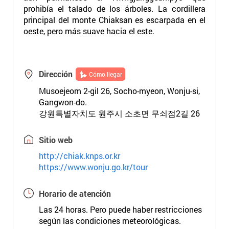
prohibía el talado de los árboles. La cordillera
principal del monte Chiaksan es escarpada en el
oeste, pero más suave hacia el este.
Dirección
Cómo llegar
Musoejeom 2-gil 26, Socho-myeon, Wonju-si,
Gangwon-do.
강원특별자치도 원주시 소초면 무쇠점2길 26
Sitio web
http://chiak.knps.or.kr
https://www.wonju.go.kr/tour
Horario de atención
Las 24 horas. Pero puede haber restricciones
según las condiciones meteorológicas.