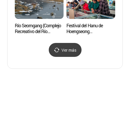
Río Seomgang (Complejo
Festival del Hanu de
Bosqu
Recreativo del Río
Hoengseong
de Se
Seomgang) (섬강
(횡성한우축제)
Wons
(섬강유원지))
성황림
Ver más