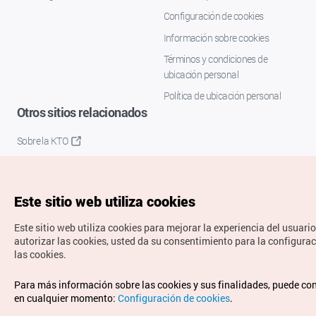
Configuración de cookies
Información sobre cookies
Términos y condiciones de
ubicación personal
Política de ubicación personal
Otros sitios relacionados
Sobre la KTO
K-Mice
Este sitio web utiliza cookies
Este sitio web utiliza cookies para mejorar la experiencia del usuario
autorizar las cookies, usted da su consentimiento para la configura
las cookies.
Copyrights © Organización de Turismo de Corea. Todos los
Para más información sobre las cookies y sus finalidades, puede co
derechos reservados.
en cualquier momento:
Configuración de cookies
.
Para informes de errores y cuestiones relacionadas con el