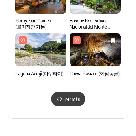
Romy Zian Garden
Bosque Recreativo
Cuev
(로미지안 가든)
Nacional del Monte
Gariwangsan (국립
가리왕산자연휴양림)
Laguna Auraji (아우라지)
Cueva Hwaam (화암동굴)
Yukba
Pyeo
육백마
Ver más