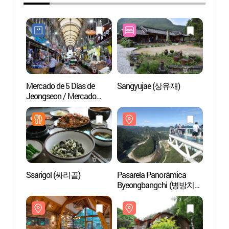
Mercado de 5 Días de
Sangyujae (상유재)
Pasar
Jeongseon / Mercado
Byeo
Arirang de Jeongseon
스카이
(정선5일장 / 정선
아리랑시장 (2, 7일))
Ssarigol (싸리골)
Pasarela Panorámica
Bosqu
Byeongbangchi (병방치
Nacion
스카이워크)
Gariw
가리