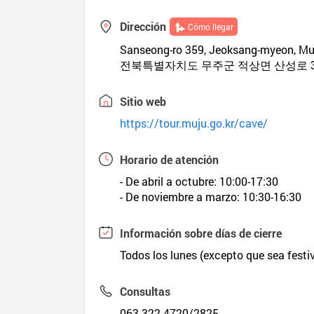
Dirección
Cómo llegar
Sanseong-ro 359, Jeoksang-myeon, Mu
전북특별자치도 무주군 적상면 산성로 3
Sitio web
https://tour.muju.go.kr/cave/
Horario de atención
- De abril a octubre: 10:00-17:30
- De noviembre a marzo: 10:30-16:30
Información sobre días de cierre
Todos los lunes (excepto que sea festivo
Consultas
063-322-4720/2825