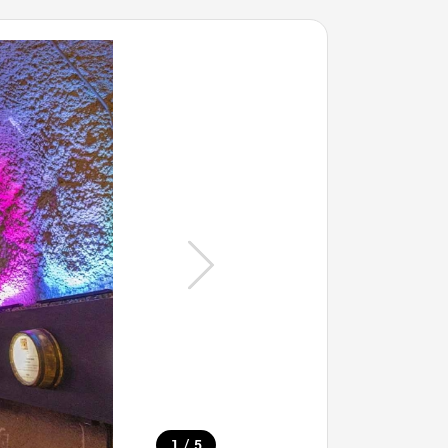
/
1
5