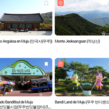
lo Anguksa en Muju (안국사(무주))
Monte Jeoksangsan (적상산)
do Banditbul de Muju
Bandi Land de Muju (무주 반디랜드
반딧불시장(무주반딧불장터) (1,