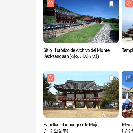
Sitio Histórico de Archivo del Monte
Temp
Jeoksangsan (적상산사고지)
Pabellón Hanpungnu de Muju
Merca
(무주한풍루)
(무주