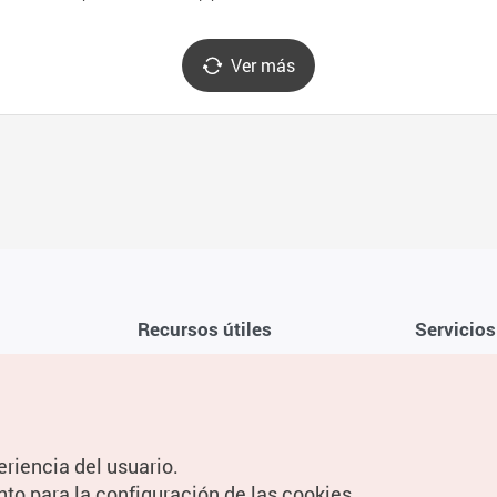
Ver más
Recursos útiles
Servicios
Aplicación móvil de la KTO
Términos y c
Teléfono de asistencia al viajero en
Preguntas f
Corea 1330
Política de 
eriencia del usuario.
Guías digitales
Configuraci
nto para la configuración de las cookies.