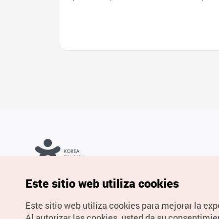
6일))
Copyrights © Organización de Turismo de Corea. Todos los
Este sitio web utiliza cookies
derechos reservados.
Para informes de errores y cuestiones relacionadas con el sitio
web, dirija sus consultas al correo
electrónico oficial:
spanish@knto.or.kr
Este sitio web utiliza cookies para mejorar la exp
Al autorizar las cookies, usted da su consentimie