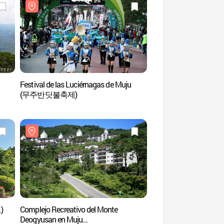
Festival de las Luciérnagas de Muju
Sitio Histórico de Arc
(무주반딧불축제)
Jeoksangsan (적
)
Complejo Recreativo del Monte
Bandi Land de Mu
Deogyusan en Muju