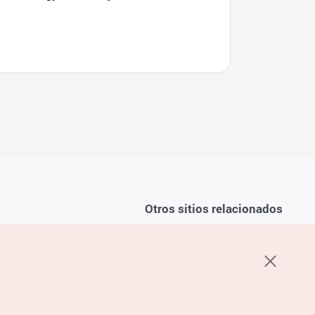
(무주덕유산리조트)
Otros sitios relacionados
Sobre la KTO
ondiciones del servicio
K-Mice
recuentes
privacidad
ón de cookies