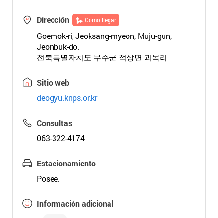
Dirección
Cómo llegar
Goemok-ri, Jeoksang-myeon, Muju-gun,
Jeonbuk-do.
전북특별자치도 무주군 적상면 괴목리
Sitio web
deogyu.knps.or.kr
Consultas
063-322-4174
Estacionamiento
Posee.
Información adicional