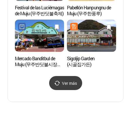
Festival de las Luciérnagas
Pabellón Hanpungnu de
Pabel
de Muju (무주반딧불축제)
Muju (무주한풍루)
Muju
Mercado Banditbul de
Sigoljip Garden
Parque
Muju (무주반딧불시장
(시골집가든)
Monte
(무주반딧불장터) (1, 6일))
(덕유
적상분
Ver más