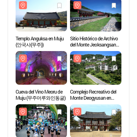
Templo Anguksa en Muju
Sitio Histórico de Archivo
Templ
(안국사(무주))
del Monte Jeoksangsan
(안국사
(적상산사고지)
Cueva del Vino Meoru de
Complejo Recreativo del
Cueva 
Muju (무주머루와인동굴)
Monte Deogyusan en
Muj
Muju (무주덕유산리조트)