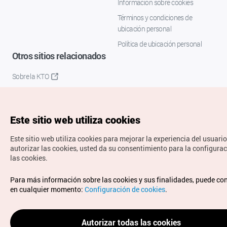
Información sobre cookies
Términos y condiciones de
ubicación personal
Política de ubicación personal
Otros sitios relacionados
Sobre la KTO
K-Mice
Este sitio web utiliza cookies
Este sitio web utiliza cookies para mejorar la experiencia del usuario
autorizar las cookies, usted da su consentimiento para la configura
las cookies.
Copyrights © Organización de Turismo de Corea. Todos los
Para más información sobre las cookies y sus finalidades, puede co
derechos reservados.
en cualquier momento:
Configuración de cookies
.
Para informes de errores y cuestiones relacionadas con el
sitio web, dirija sus consultas al correo
electrónico oficial:
spanish@knto.or.kr
Autorizar todas las cookies