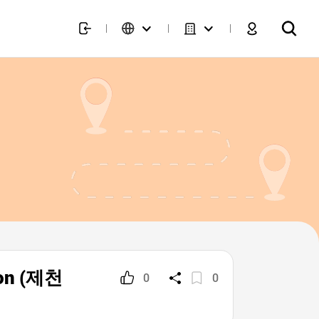
heon (제천
0
0