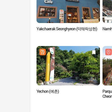
Yakchaerak Seonghyeon (약채락성현)
Namh
Yechon (예촌)
Parque
Che