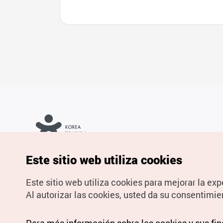
Copyrights © Organización de Turismo de Corea. Todos los
Este sitio web utiliza cookies
derechos reservados.
Para informes de errores y cuestiones relacionadas con el sitio
web, dirija sus consultas al correo
electrónico oficial:
spanish@knto.or.kr
Este sitio web utiliza cookies para mejorar la exp
Al autorizar las cookies, usted da su consentimie