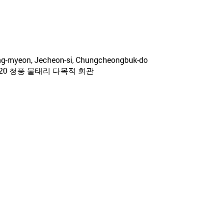
ng-myeon, Jecheon-si, Chungcheongbuk-do
20 청풍 물태리 다목적 회관