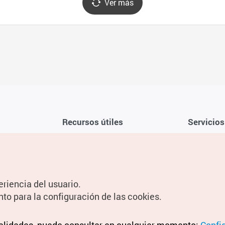
Ver más
Recursos útiles
Servicios
Aplicación móvil de la KTO
Términos y c
Teléfono de asistencia al viajero en
Preguntas f
Corea 1330
Política de 
eriencia del usuario.
Guías digitales
Configuraci
nto para la configuración de las cookies.
Información
Términos y 