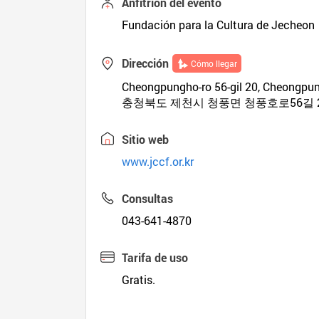
Anfitrión del evento
Fundación para la Cultura de Jecheon
Dirección
Cómo llegar
Cheongpungho-ro 56-gil 20, Cheongpu
충청북도 제천시 청풍면 청풍호로56길 
Sitio web
www.jccf.or.kr
Consultas
043-641-4870
Tarifa de uso
Gratis.