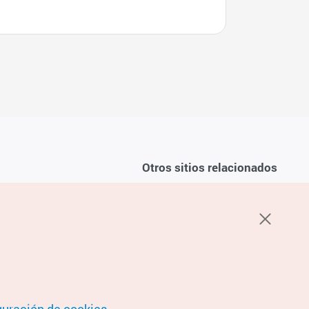
Otros sitios relacionados
Sobre la KTO
ondiciones del servicio
K-Mice
recuentes
privacidad
ón de cookies
 sobre cookies
condiciones de ubicación