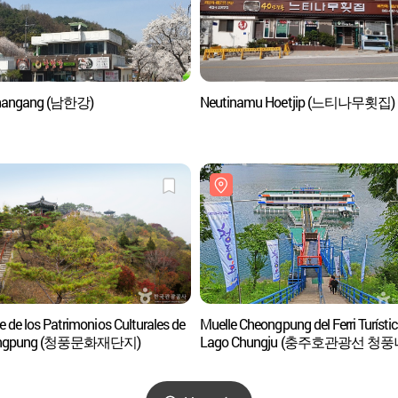
angang (남한강)
Neutinamu Hoetjip (느티나무횟집)
 de los Patrimonios Culturales de
Muelle Cheongpung del Ferri Turístic
ongpung (청풍문화재단지)
Lago Chungju (충주호관광선 청풍