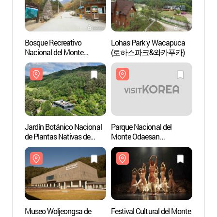
Bosque Recreativo
Lohas Park y Wacapuca
Jardín
Nacional del Monte
(로하스파크&와카푸카)
de Pla
Dutasan (국립
Corea
두타산자연휴양림)
(국립
Jardín Botánico Nacional
Parque Nacional del
Museo
de Plantas Nativas de
Monte Odaesan
Pyeo
Corea
(오대산국립공원)
성보박
(국립한국자생식물원)
Museo Woljeongsa de
Festival Cultural del Monte
Sender