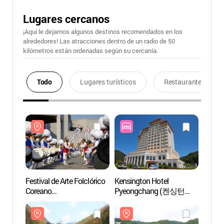
Lugares cercanos
¡Aquí le dejamos algunos destinos recomendados en los
alrededores! Las atracciones dentro de un radio de 50
kilómetros están ordenadas según su cercanía.
Todo
Lugares turísticos
Restaurantes
Festival de Arte Folclórico
Kensington Hotel
Bosqu
Coreano
Pyeongchang (켄싱턴
Nacion
(한국민속예술제)
호텔 평창)
Duta
두타