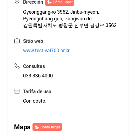
Dirección
Cómo llegar
Gyeonggang-ro 3562, Jinbu-myeon,
Pyeongchang-gun, Gangwon-do
강원특별자치도 평창군 진부면 경강로 3562
Sitio web
www.festival700.or.kr
Consultas
033-336-4000
Tarifa de uso
Con costo.
Mapa
Cómo llegar