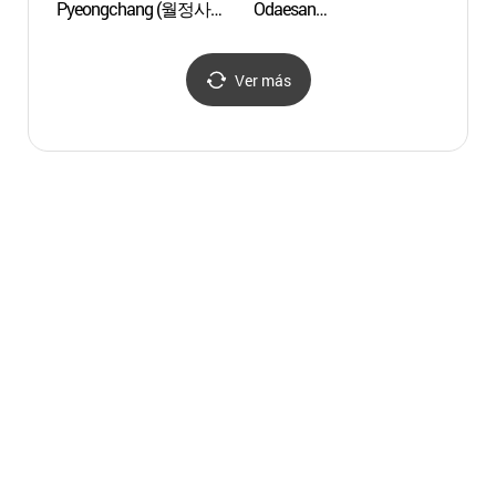
Pyeongchang (월정사
Odaesan
Abetos
성보박물관(평창))
(오대산문화축전)
Woljeo
Odae
전나무
Ver más