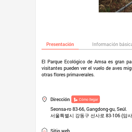
Presentación
Información básic
El Parque Ecológico de Amsa es gran par
visitantes pueden ver el vuelo de aves migr
otras flores primaverales.
Dirección
Cómo llegar
Seonsa-ro 83-66, Gangdong-gu, Seúl.
서울특별시 강동구 선사로 83-106 (암사
Sitio web