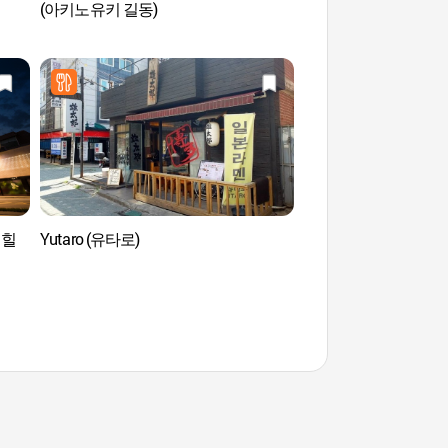
(아키노유키 길동)
(광나루한강공원)
워커힐
Yutaro (유타로)
Fortaleza de Barro d
(서울 풍납동 토성)