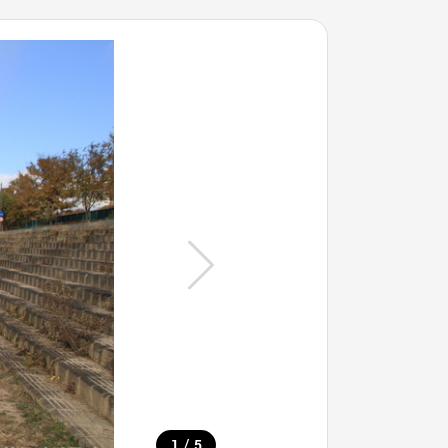
/
1
5