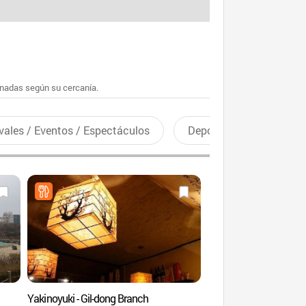
enadas según su cercanía.
vales / Eventos / Espectáculos
Deportes recreativos
Yakinoyuki - Gil-dong Branch
Parque Gwangnaru de