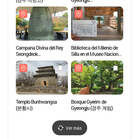
(국립경주박물관)
Campana Divina del Rey
Biblioteca del Milenio de
Campa
Seongdeok
Silla en el Museo Nacional
Seong
(성덕대왕신종)
de Gyeongju
(성덕
(국립경주박물관
신라천년서고)
Templo Bunhwangsa
Bosque Gyerim de
Templ
(분황사)
Gyeongju (경주 계림)
(분황
Ver más