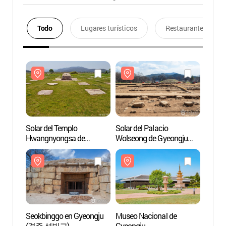
Todo
Lugares turísticos
Restaurantes
Solar del Templo
Solar del Palacio
Solar 
Hwangnyongsa de
Wolseong de Gyeongju
Hwang
Gyeongju (경주 황룡사지)
(경주 월성(반월성))
Gyeo
Seokbinggo en Gyeongju
Museo Nacional de
Seokb
(경주 석빙고)
Gyeongju
(경주