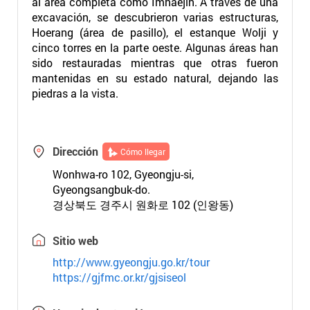
al área completa como Imhaejin. A través de una
excavación, se descubrieron varias estructuras,
Hoerang (área de pasillo), el estanque Wolji y
cinco torres en la parte oeste. Algunas áreas han
sido restauradas mientras que otras fueron
mantenidas en su estado natural, dejando las
piedras a la vista.
Dirección
Cómo llegar
Wonhwa-ro 102, Gyeongju-si,
Gyeongsangbuk-do.
경상북도 경주시 원화로 102 (인왕동)
Sitio web
http://www.gyeongju.go.kr/tour
https://gjfmc.or.kr/gjsiseol