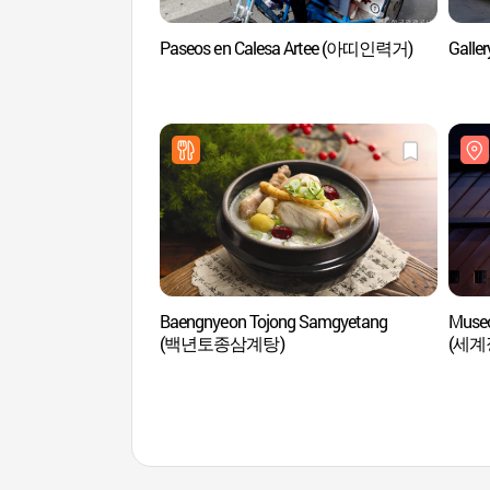
Paseos en Calesa Artee (아띠인력거)
Gall
Baengnyeon Tojong Samgyetang
Museo
(백년토종삼계탕)
(세