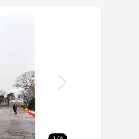
/
1
6