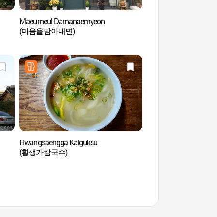
Maeumeul Damanaemyeon
Paseos en Calesa 
(마음을담아내면)
Hwangsaengga Kalguksu
Museo Gahoe (가
(황생가칼국수)