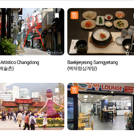
o Artístico Changdong
Baekjeryeong Samgyetang
예술촌)
(백제령삼계탕)