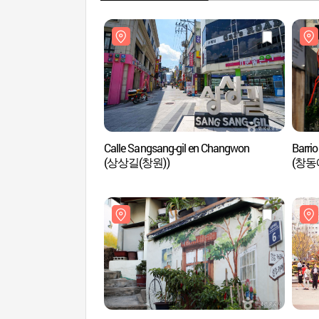
Calle Sangsang-gil en Changwon
Barri
(상상길(창원))
(창동