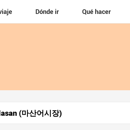
viaje
Dónde ir
Qué hacer
e Masan (마산어시장)