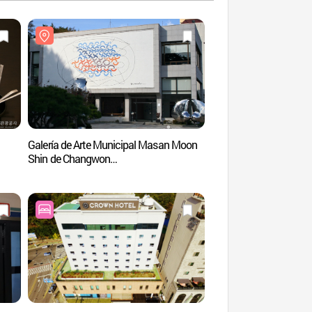
Galería de Arte Municipal Masan Moon
Calle Sangsang-gil e
Shin de Changwon
(상상길(창원))
(창원시립마산문신미술관)