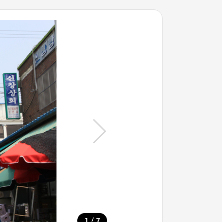
/
1
7