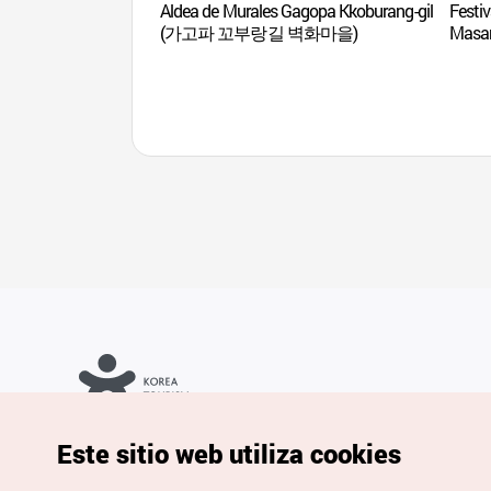
Aldea de Murales Gagopa Kkoburang-gil
Festi
(가고파 꼬부랑길 벽화마을)
Mas
Copyrights © Organización de Turismo de Corea. Todos los
Este sitio web utiliza cookies
derechos reservados.
Para informes de errores y cuestiones relacionadas con el sitio
web, dirija sus consultas al correo
electrónico oficial: