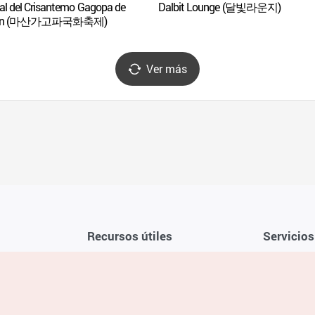
val del Crisantemo Gagopa de
Dalbit Lounge (달빛라운지)
an (마산가고파국화축제)
Ver más
Recursos útiles
Servicios
Aplicación móvil de la KTO
Términos y c
Teléfono de asistencia al viajero en
Preguntas f
Corea 1330
Política de 