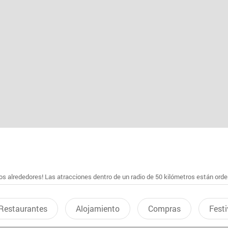
s alrededores! Las atracciones dentro de un radio de 50 kilómetros están ord
Restaurantes
Alojamiento
Compras
Festi