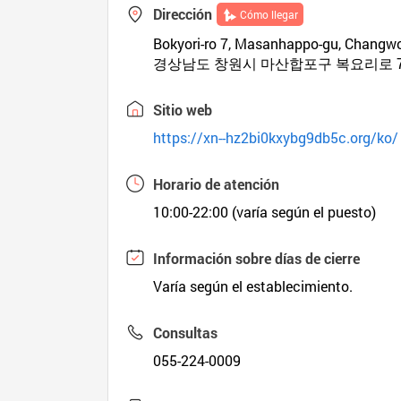
Dirección
Cómo llegar
Bokyori-ro 7, Masanhappo-gu, Changw
경상남도 창원시 마산합포구 복요리로 
Sitio web
https://xn--hz2bi0kxybg9db5c.org/ko/
Horario de atención
10:00-22:00 (varía según el puesto)
Información sobre días de cierre
Varía según el establecimiento.
Consultas
055-224-0009