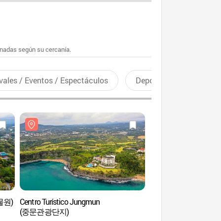
enadas según su cercanía.
vales / Eventos / Espectáculos
Deportes recreativos
식물원)
Centro Turístico Jungmun
Jardín Botánico Y
(중문관광단지)