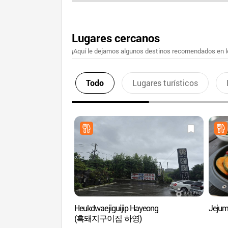
Lugares cercanos
¡Aquí le dejamos algunos destinos recomendados en lo
Todo
Lugares turísticos
Heukdwaejiguijip Hayeong
Jeju
(흑돼지구이집 하영)