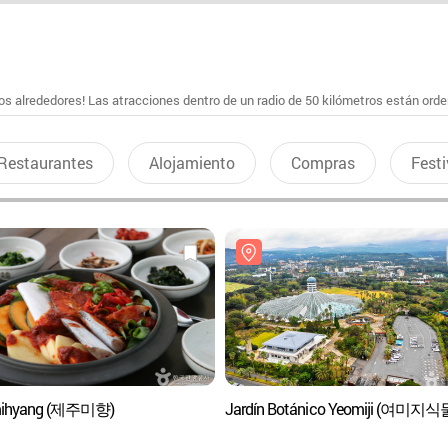
s alrededores! Las atracciones dentro de un radio de 50 kilómetros están ord
Restaurantes
Alojamiento
Compras
Festi
mihyang (제주미향)
Jardín Botánico Yeomiji (여미지