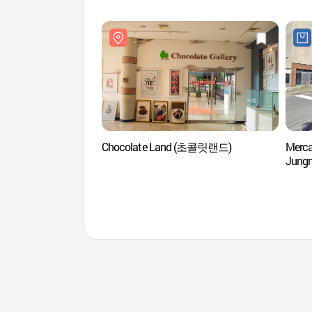
Chocolate Land (초콜릿랜드)
Merca
Jun