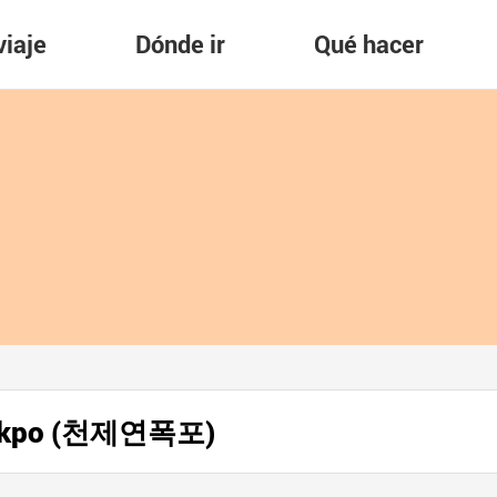
viaje
Dónde ir
Qué hacer
pokpo (천제연폭포)