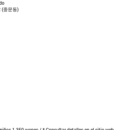
-do
 (중문동)
iños 1.350 wones / * Consultar detalles en el sitio web.