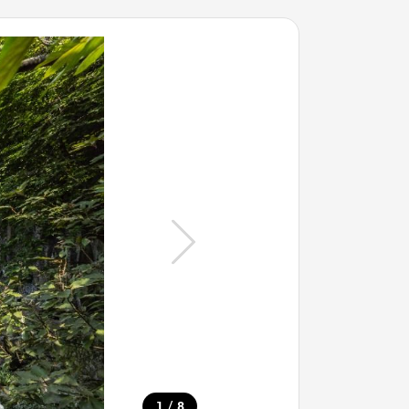
/
1
8