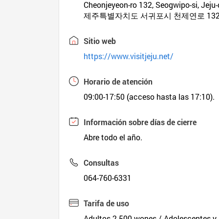
Cheonjeyeon-ro 132, Seogwipo-si, Jeju
제주특별자치도 서귀포시 천제연로 132
Sitio web
https://www.visitjeju.net/
Horario de atención
09:00-17:50 (acceso hasta las 17:10).
Información sobre días de cierre
Abre todo el año.
Consultas
064-760-6331
Tarifa de uso
Adultos 2.500 wones / Adolescentes y n