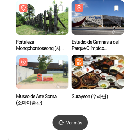
Fortaleza
Estadio de Gimnasia del
Museo
Mongchontoseong (서울
Parque Olímpico
(소마
몽촌토성)
(올림픽공원체조경기장)
Museo de Arte Soma
Surayeon (수라연)
Seoul 
(소마미술관)
Tow
서울스
Ver más