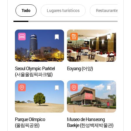
Todo
Lugares turísticos
Restaurantes
Seoul Olympic Parktel
Eoyang (어양)
Parqu
(서울올림픽파크텔)
(올림
Parque Olímpico
Museo de Hanseong
Fortal
(올림픽공원)
Baekje (한성백제박물관)
Mong
몽촌토