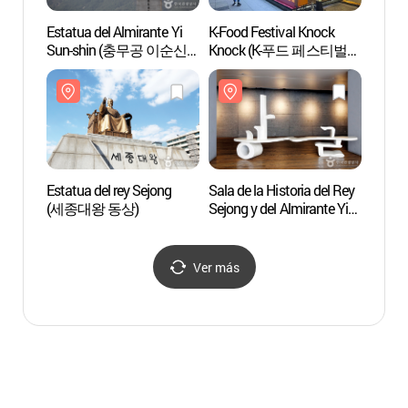
Estatua del Almirante Yi
K-Food Festival Knock
Estatu
Sun-shin (충무공 이순신
Knock (K-푸드 페스티벌
(세종
동상)
넉넉)
Estatua del rey Sejong
Sala de la Historia del Rey
Puert
(세종대왕 동상)
Sejong y del Almirante Yi
(광화
Sun-shin
(세종충무공이야기)
Ver más