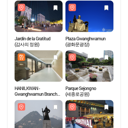
Jardín de la Gratitud
Plaza Gwanghwamun
Jardín
(감사의 정원)
(광화문광장)
(감사
HANILKWAN -
Parque Sejongno
Parqu
Gwanghwamun Branch
(세종로공원)
(세종
(한일관 광화문)