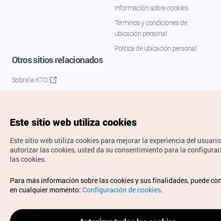
Información sobre cookies
Términos y condiciones de
ubicación personal
Política de ubicación personal
Otros sitios relacionados
Sobre la KTO
K-Mice
Este sitio web utiliza cookies
Este sitio web utiliza cookies para mejorar la experiencia del usuario
autorizar las cookies, usted da su consentimiento para la configura
las cookies.
Copyrights © Organización de Turismo de Corea. Todos los
Para más información sobre las cookies y sus finalidades, puede co
derechos reservados.
en cualquier momento:
Configuración de cookies
.
Para informes de errores y cuestiones relacionadas con el
sitio web, dirija sus consultas al correo
electrónico oficial:
spanish@knto.or.kr