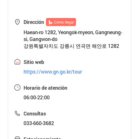
Dirección
Cómo llegar
Haean-ro 1282, Yeongok-myeon, Gangneung-
si, Gangwon-do
강원특별자치도 강릉시 연곡면 해안로 1282
Sitio web
https://www.gn.go.kr/tour
Horario de atención
06:00-22:00
Consultas
033-660-3682