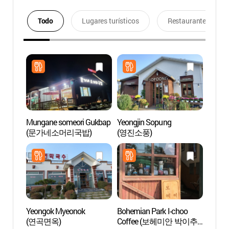
Todo
Lugares turísticos
Restaurantes
Mungane someori Gukbap
Yeongjin Sopung
Playa
(문가네소머리국밥)
(영진소풍)
Yeongok Myeonok
Bohemian Park I-choo
Puerto
(연곡면옥)
Coffee (보헤미안 박이추
(주문