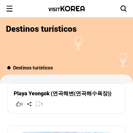
Destinos turísticos
Destinos turísticos
Playa Yeongok (연곡해변(연곡해수욕장))
0
1