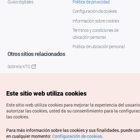
Guías digitales
Política de privacidad
Configuración de cookies
Información sobre cookies
Términos y condiciones de
ubicación personal
Política de ubicación personal
Otros sitios relacionados
Sobre la KTO
K-Mice
Este sitio web utiliza cookies
Este sitio web utiliza cookies para mejorar la experiencia del usuario
autorizar las cookies, usted da su consentimiento para la configura
las cookies.
Copyrights © Organización de Turismo de Corea. Todos los
Para más información sobre las cookies y sus finalidades, puede co
derechos reservados.
en cualquier momento:
Configuración de cookies
.