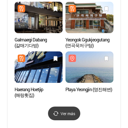
커피)
Galmaegi Dabang
Yeongok Ggukjeogutang
Faro 
(갈매기다방)
(연곡꾹저구탕)
등대)
Haerang Hoetjip
Playa Yeongjin (영진해변)
Play
(해랑횟집)
Ver más