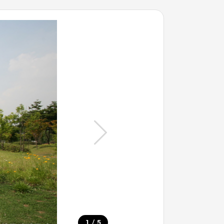
/
1
5