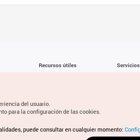
Recursos útiles
Servicios
Aplicación móvil de la KTO
Términos y c
Teléfono de asistencia al viajero en
Preguntas f
Corea 1330
Política de 
eriencia del usuario.
Guías digitales
Configuraci
nto para la configuración de las cookies.
Información
nalidades, puede consultar en cualquier momento:
Términos y 
Confi
personal