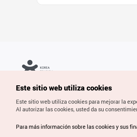
Copyrights © Organización de Turismo de Corea. Todos los
Este sitio web utiliza cookies
derechos reservados.
Para informes de errores y cuestiones relacionadas con el sitio
web, dirija sus consultas al correo
electrónico oficial:
spanish@knto.or.kr
Este sitio web utiliza cookies para mejorar la exp
Al autorizar las cookies, usted da su consentimie
Para más información sobre las cookies y sus fi