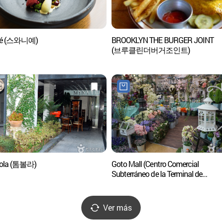
né (스와니예)
BROOKLYN THE BURGER JOINT
(브루클린더버거조인트)
ola (톰볼라)
Goto Mall (Centro Comercial
Subterráneo de la Terminal de
Gangnam) (고투몰(강남터미널
지하도상가))
Ver más