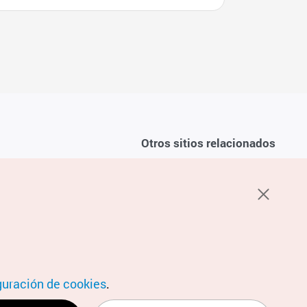
Otros sitios relacionados
Sobre la KTO
ondiciones del servicio
K-Mice
recuentes
privacidad
ón de cookies
 sobre cookies
condiciones de ubicación
guración de cookies
.