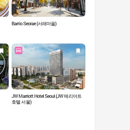
Barrio Seorae (서래마을)
Biblioteca Nacional d
(국립중앙도서관)
JW Marriott Hotel Seoul (JW 메리어트
Parque Banpo del Rí
호텔 서울)
(반포한강공원)