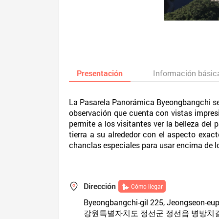
Presentación
Información básic
La Pasarela Panorámica Byeongbangchi se 
observación que cuenta con vistas impresi
permite a los visitantes ver la belleza de
tierra a su alrededor con el aspecto exact
chanclas especiales para usar encima de l
Dirección
Cómo llegar
Byeongbangchi-gil 225, Jeongseon-eu
강원특별자치도 정선군 정선읍 병방치길 