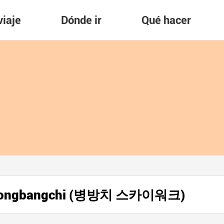
viaje
Dónde ir
Qué hacer
Byeongbangchi (병방치 스카이워크)