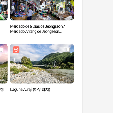
Mercado de 5 Días de Jeongseon /
Romy Zian Garde
Mercado Arirang de Jeongseon
(정선5일장 / 정선 아리랑시장 (2, 7일))
(평창
Laguna Auraji (아우라지)
Complejo Turístico H
de Hwaam) (화암관