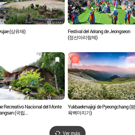
yujae (상유재)
Festival del Arirang de Jeongseon
(정선아리랑제)
e Recreativo Nacional del Monte
Yukbaekmajigi de Pyeongchang 
wangsan (국립
육백마지기)
왕산자연휴양림)
Ver más