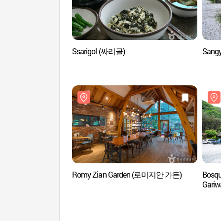
Ssarigol (싸리골)
Sang
Romy Zian Garden (로미지안 가든)
Bosqu
Gari
가리