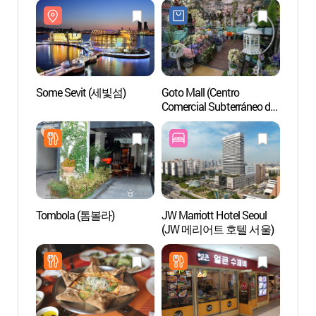
Some Sevit (세빛섬)
Goto Mall (Centro
Some 
Comercial Subterráneo de
la Terminal de Gangnam)
(고투몰(강남터미널
지하도상가))
Tombola (톰볼라)
JW Marriott Hotel Seoul
Biblio
(JW 메리어트 호텔 서울)
Cor