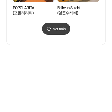
POPOLARITA
Eolkeun Sujebi
Parqu
(포폴라리타)
(얼큰수제비)
(몽마
Ver más