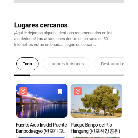
Lugares cercanos
¡Aquí le dejamos algunos destinos recomendados en los
alrededores! Las atracciones dentro de un radio de 50
kilómetros están ordenadas según su cercanía.
Todo
Lugares turísticos
Restaurantes
Fuente Arco Iris del Puente
Parque Banpo del Río
Fuente
Banpodaegyo (반포대교
Hangang (반포한강공원)
Banp
달빛무지개분수)
달빛