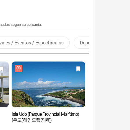
enadas según su cercanía.
vales / Eventos / Espectáculos
Deportes recreativos
Isla Udo (Parque Provincial Marítimo)
Isla Udo (Parque Prov
(우도(해양도립공원))
(우도(해양도립공원)