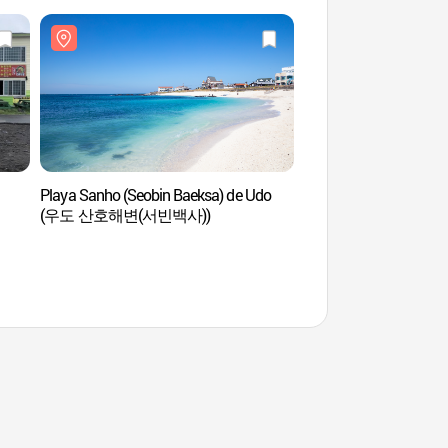
Playa Sanho (Seobin Baeksa) de Udo
Puerto de Cheonjin
(우도 산호해변(서빈백사))