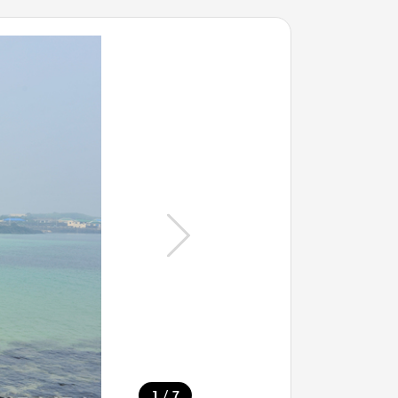
/
1
7