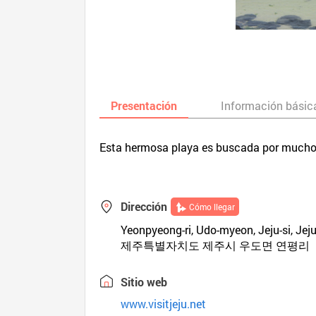
Presentación
Información básic
Esta hermosa playa es buscada por muchos 
Dirección
Cómo llegar
Yeonpyeong-ri, Udo-myeon, Jeju-si, Jeju
제주특별자치도 제주시 우도면 연평리
Sitio web
www.visitjeju.net