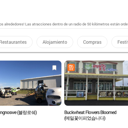
s alrededores! Las atracciones dentro de un radio de 50 kilómetros están ord
Restaurantes
Alojamiento
Compras
Festi
langnoswe (블랑로쉐)
Buckwheat Flowers Bloomed
(메밀꽃이피었습니다)