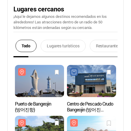
Lugares cercanos
¡Aquí le dejamos algunos destinos recomendados en los
alrededores! Las atracciones dentro de un radio de 50
kilómetros están ordenadas según su cercanía.
Todo
Lugares turísticos
Restaurantes
Puerto de Bangeojin
Centro de Pescado Crudo
Puerto
(방어진항)
Bangeojin (방어진
(방어
활어센터)