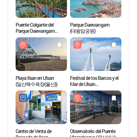
Puente Colgante del
Parque Daewangam
Parqu
Parque Daewangam
(대왕암공원)
(대왕
(대왕암공원 출렁다리)
Playa Ilsan en Ulsan
Festival de los Barcos y el
Observ
(일산해수욕장(울산))
Mar de Ulsan
Ulsa
(울산조선해양축제)
전망대
Centro de Venta de
Observatorio del Puente
Whale