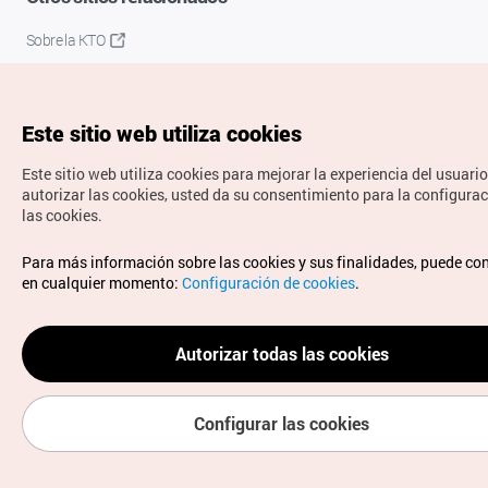
Sobre la KTO
K-Mice
Este sitio web utiliza cookies
Este sitio web utiliza cookies para mejorar la experiencia del usuario
autorizar las cookies, usted da su consentimiento para la configura
las cookies.
Copyrights © Organización de Turismo de Corea. Todos los
Para más información sobre las cookies y sus finalidades, puede co
derechos reservados.
en cualquier momento:
Configuración de cookies
.
Para informes de errores y cuestiones relacionadas con el
sitio web, dirija sus consultas al correo
electrónico oficial:
spanish@knto.or.kr
Autorizar todas las cookies
Configurar las cookies