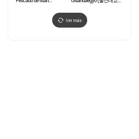
Pescado de Ilsan
Ulsandaegyo (울산대교
(웨일
(일산수산물판매센터)
전망대)
Ver más