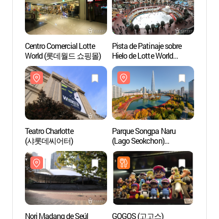
Centro Comercial Lotte
Pista de Patinaje sobre
Teatro
World (롯데월드 쇼핑몰)
Hielo de Lotte World
(샤롯
(롯데월드 아이스링크
(실내))
Teatro Charlotte
Parque Songpa Naru
Nori 
(샤롯데씨어터)
(Lago Seokchon)
(서울
(송파나루공원(석촌호수))
Nori Madang de Seúl
GOGOS (고고스)
Seoul 