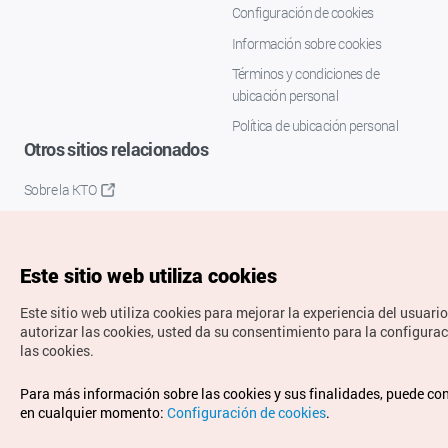
Configuración de cookies
Información sobre cookies
Términos y condiciones de
ubicación personal
Política de ubicación personal
Otros sitios relacionados
Sobre la KTO
K-Mice
Este sitio web utiliza cookies
Este sitio web utiliza cookies para mejorar la experiencia del usuario
autorizar las cookies, usted da su consentimiento para la configura
las cookies.
Copyrights © Organización de Turismo de Corea. Todos los
Para más información sobre las cookies y sus finalidades, puede co
derechos reservados.
en cualquier momento:
Configuración de cookies
.
Para informes de errores y cuestiones relacionadas con el