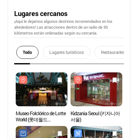
Lugares cercanos
¡Aquí le dejamos algunos destinos recomendados en los
alrededores! Las atracciones dentro de un radio de 50
kilómetros están ordenadas según su cercanía.
Todo
Lugares turísticos
Restaurantes
Museo Folclórico de Lotte
Kidzania Seoul (키자니아
Museo 
World (롯데월드
서울)
Worl
민속박물관)
민속박