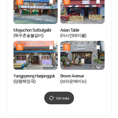
Moguchon Sutbulgalbi
Asian Table
Parque
(목우촌숯불갈비)
(아시안테이블)
(마로
Yangpyeong Haejangguk
Brown Avenue
Museo
(양평해장국)
(브라운에비뉴)
(Edifi
Seúl
보화각
Ver más