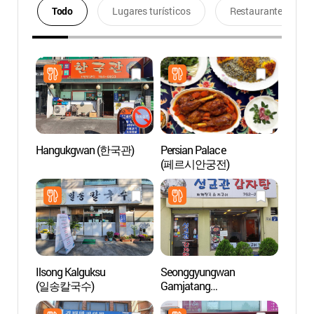
Todo
Lugares turísticos
Restaurantes
Hangukgwan (한국관)
Persian Palace
Teatro
(페르시안궁전)
(대학
Ilsong Kalguksu
Seonggyungwan
Daeh
(일송칼국수)
Gamjatang
(성균관감자탕)