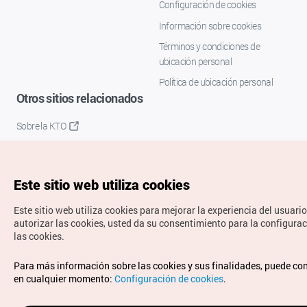
Configuración de cookies
Información sobre cookies
Términos y condiciones de
ubicación personal
Política de ubicación personal
Otros sitios relacionados
Sobre la KTO
K-Mice
Este sitio web utiliza cookies
Este sitio web utiliza cookies para mejorar la experiencia del usuario
autorizar las cookies, usted da su consentimiento para la configura
las cookies.
Copyrights © Organización de Turismo de Corea. Todos los
Para más información sobre las cookies y sus finalidades, puede co
derechos reservados.
en cualquier momento:
Configuración de cookies
.
Para informes de errores y cuestiones relacionadas con el
sitio web, dirija sus consultas al correo
electrónico oficial: