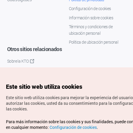
Configuración de cookies
Información sobre cookies
Términos y condiciones de
ubicación personal
Política de ubicación personal
Otros sitios relacionados
Sobre la KTO
K-Mice
Este sitio web utiliza cookies
Este sitio web utiliza cookies para mejorar la experiencia del usuario
autorizar las cookies, usted da su consentimiento para la configura
las cookies.
Copyrights © Organización de Turismo de Corea. Todos los
Para más información sobre las cookies y sus finalidades, puede co
derechos reservados.
en cualquier momento:
Configuración de cookies
.
Para informes de errores y cuestiones relacionadas con el