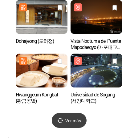
Dohajeong (도하정)
Vista Nocturna del Puente
Casin
Mapodaegyo (마포대교
Seoul 
야경)
(세븐
(서울
Hwanggeum Kongbat
Universidad de Sogang
Univer
(황금콩밭)
(서강대학교)
(연세
Ver más