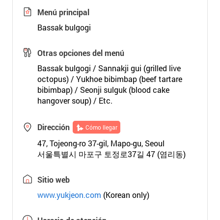
Menú principal
Bassak bulgogi
Otras opciones del menú
Bassak bulgogi / Sannakji gui (grilled live
octopus) / Yukhoe bibimbap (beef tartare
bibimbap) / Seonji sulguk (blood cake
hangover soup) / Etc.
Dirección
Cómo llegar
47, Tojeong-ro 37-gil, Mapo-gu, Seoul
서울특별시 마포구 토정로37길 47 (염리동)
Sitio web
www.yukjeon.com
(Korean only)