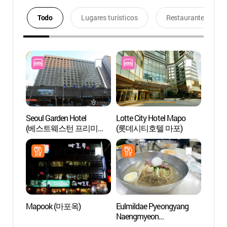
Todo
Lugares turísticos
Restaurantes
Seoul Garden Hotel
Lotte City Hotel Mapo
Vista 
(베스트웨스턴 프리미어
(롯데시티호텔 마포)
Mapo
서울가든호텔)
야경)
Mapook (마포옥)
Eulmildae Pyeongyang
Parqu
Naengmyeon
(서울
(을밀대평양냉면)