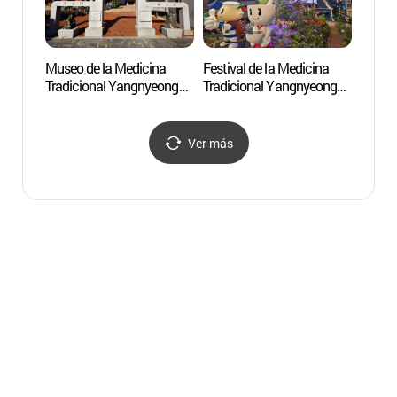
Museo de la Medicina
Festival de la Medicina
Museo
Tradicional Yangnyeongsi
Tradicional Yangnyeongsi
Tradic
de Daegu (대구약령시
de Daegu
de D
한의약박물관)
(대구약령시한방문화축
한의약
제)
Ver más