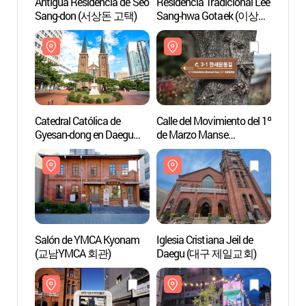
Antigua Residencia de Seo
Residencia Tradicional Lee
Antigu
Sang-don (서상돈 고택)
Sang-hwa Gotaek (이상화
Sang
고택)
Catedral Católica de
Calle del Movimiento del 1º
Catedr
Gyesan-dong en Daegu
de Marzo Manse
Gyesa
(대구 계산동성당)
(3.1만세운동길)
(대구
Salón de YMCA Kyonam
Iglesia Cristiana Jeil de
Salón
(교남YMCA 회관)
Daegu (대구 제일교회)
(교남Y