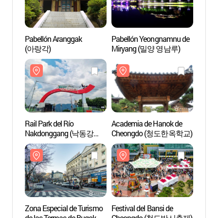
Pabellón Aranggak
Pabellón Yeongnamnu de
Pabel
(아랑각)
Miryang (밀양 영남루)
(아랑
Rail Park del Río
Academia de Hanok de
Rail P
Nakdonggang (낙동강
Cheongdo (청도한옥학교)
Nakd
레일파크)
레일파
Zona Especial de Turismo
Festival del Bansi de
Zona E
de las Termas de Bugok
Cheongdo (청도반시축제)
de las