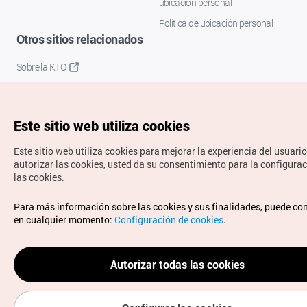
ubicación personal
Política de ubicación personal
Otros sitios relacionados
Sobre la KTO
K-Mice
Este sitio web utiliza cookies
Este sitio web utiliza cookies para mejorar la experiencia del usuario
autorizar las cookies, usted da su consentimiento para la configura
las cookies.
Copyrights © Organización de Turismo de Corea. Todos los
Para más información sobre las cookies y sus finalidades, puede co
derechos reservados.
en cualquier momento:
Configuración de cookies
.
Para informes de errores y cuestiones relacionadas con el
sitio web, dirija sus consultas al correo
electrónico oficial:
spanish@knto.or.kr
Autorizar todas las cookies