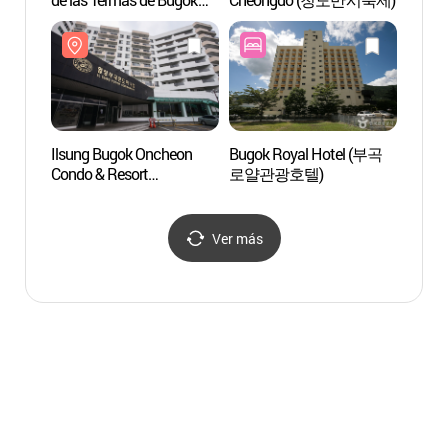
(부곡온천 관광특구)
(부곡
Ilsung Bugok Oncheon
Bugok Royal Hotel (부곡
Casa N
Condo & Resort
로얄관광호텔)
Roh M
(일성부곡온천콘도&
(노무
리조트)
Ver más