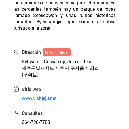
instalaciones de conveniencia para el turismo. En
las cercanías también hay un parque de rocas
llamado Seokdawon y unas ruinas históricas
llamadas Byeolbangjin, que suman atractivo
turístico a la zona.
Dirección
Cómo llegar
Sehwa-gil, Gujwa-eup, Jeju-si, Jeju
제주특별자치도 제주시 구좌읍 세화길
(구좌읍)
Sitio web
www.visitjeju.net
Consultas
064-728-7783