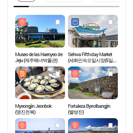
Museo de las Haenyeo de
Sehwa Fifth-day Market
Museo
Jeju (제주해녀박물관)
(세화민속오일시장(5일,
Jej
0일)
Myeongjin Jeonbok
Fortaleza Byeolbangjin
Aldea
(명진전복)
(별방진)
(하도