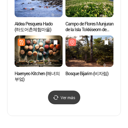
Aldea Pesquera Hado
Campo de Flores Munjuran
Bosqu
(하도어촌체험마을)
de la Isla Tokkiseom de
Jeju (제주 토끼섬 문주란
자생지)
Haenyeo Kitchen (해녀의
Bosque Bijarim (비자림)
Maze
부엌)
Ver más