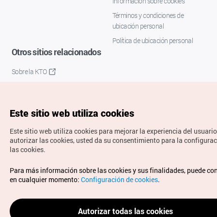
Información sobre cookies
Términos y condiciones de
ubicación personal
Política de ubicación personal
Otros sitios relacionados
Sobre la KTO
K-Mice
Este sitio web utiliza cookies
Este sitio web utiliza cookies para mejorar la experiencia del usuario
autorizar las cookies, usted da su consentimiento para la configura
las cookies.
Copyrights © Organización de Turismo de Corea. Todos los
Para más información sobre las cookies y sus finalidades, puede co
derechos reservados.
en cualquier momento:
Configuración de cookies
.
Para informes de errores y cuestiones relacionadas con el
sitio web, dirija sus consultas al correo
electrónico oficial:
spanish@knto.or.kr
Autorizar todas las cookies