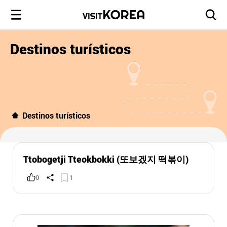
Destinos turísticos
Destinos turísticos
Ttobogetji Tteokbokki (또보겠지 떡볶이)
0
1