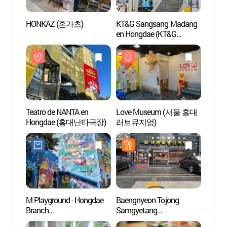
HONKAZ (혼가츠)
KT&G Sangsang Madang
KT&G 
en Hongdae (KT&G
en Ho
상상마당(홍대))
상상마
Teatro de NANTA en
Love Museum (서울 홍대
Love
Hongdae (홍대난타극장)
러브뮤지엄)
러브뮤
M Playground - Hongdae
Baengnyeon Tojong
Hong
Branch
Samgyetang
(엠플레이그라운드
(백년토종삼계탕)