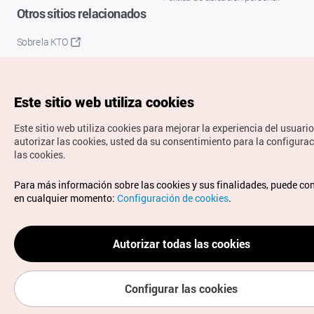
Otros sitios relacionados
Sobre la KTO
K-Mice
Este sitio web utiliza cookies
Este sitio web utiliza cookies para mejorar la experiencia del usuario
autorizar las cookies, usted da su consentimiento para la configura
las cookies.
Copyrights © Organización de Turismo de Corea. Todos los
Para más información sobre las cookies y sus finalidades, puede co
derechos reservados.
en cualquier momento:
Configuración de cookies
.
Para informes de errores y cuestiones relacionadas con el
sitio web, dirija sus consultas al correo
electrónico oficial:
spanish@knto.or.kr
Autorizar todas las cookies
Configurar las cookies