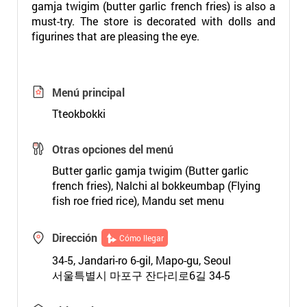
gamja twigim (butter garlic french fries) is also a
must-try. The store is decorated with dolls and
figurines that are pleasing the eye.
Menú principal
Tteokbokki
Otras opciones del menú
Butter garlic gamja twigim (Butter garlic
french fries), Nalchi al bokkeumbap (Flying
fish roe fried rice), Mandu set menu
Dirección
Cómo llegar
34-5, Jandari-ro 6-gil, Mapo-gu, Seoul
서울특별시 마포구 잔다리로6길 34-5