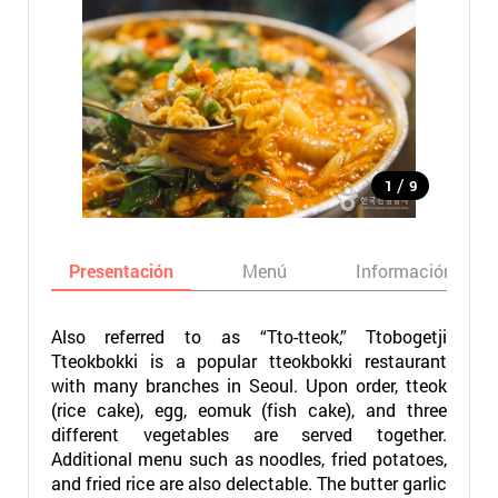
/
1
9
Presentación
Menú
Información bási
Also referred to as “Tto-tteok,” Ttobogetji
Tteokbokki is a popular tteokbokki restaurant
with many branches in Seoul. Upon order, tteok
(rice cake), egg, eomuk (fish cake), and three
different vegetables are served together.
Additional menu such as noodles, fried potatoes,
and fried rice are also delectable. The butter garlic