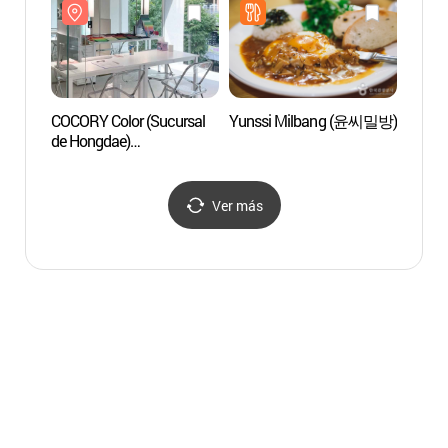
홍대본점)
COCORY Color (Sucursal
Yunssi Milbang (윤씨밀방)
Rolli
de Hongdae)
(코코리색채연구소
(홍대점))
Ver más