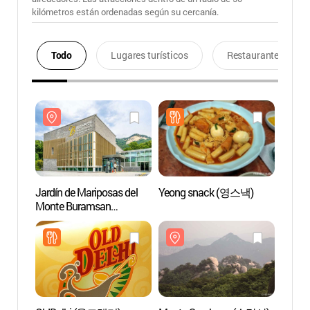
kilómetros están ordenadas según su cercanía.
Todo
Lugares turísticos
Restaurantes
Jardín de Mariposas del
Yeong snack (영스낵)
Jardín
Monte Buramsan
Monte
(불암산나비정원)
(불암