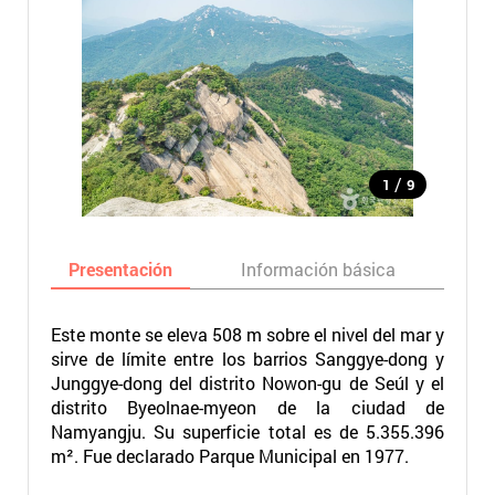
/
1
9
Presentación
Información básica
Ma
Este monte se eleva 508 m sobre el nivel del mar y
sirve de límite entre los barrios Sanggye-dong y
Junggye-dong del distrito Nowon-gu de Seúl y el
distrito Byeolnae-myeon de la ciudad de
Namyangju. Su superficie total es de 5.355.396
m². Fue declarado Parque Municipal en 1977.