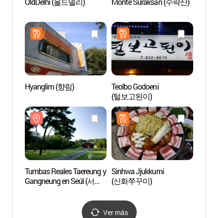
OldDelhi (올드델리)
Monte Suraksan (수락산)
Tumba
Gangn
태릉과 
Cultur
de la 
Hyanglim (향림)
Teolbo Godoeni
Parque
(털보고된이)
de H
철도공
Tumbas Reales Taereung y
Sinhwa Jjukkumi
Monte
Gangneung en Seúl (서울
(신화쭈꾸미)
Seúl
태릉과 강릉) [Patrimonio
Cultural de la Humanidad
de la Unesco]
Ver más