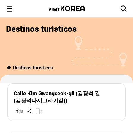
Destinos turísticos
Destinos turísticos
Calle Kim Gwangseok-gil (김광석 길
(김광석다시그리기길))
0
4