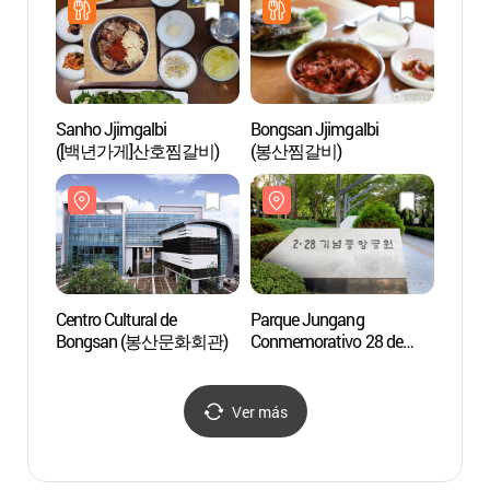
(국채보상운동기념공원)
Sanho Jjimgalbi
Bongsan Jjimgalbi
Calle 
([백년가게]산호찜갈비)
(봉산찜갈비)
Daeg
Centro Cultural de
Parque Jungang
Parqu
Bongsan (봉산문화회관)
Conmemorativo 28 de
Gyeo
Febrero
(경상
(2.28기념중앙공원)
Ver más