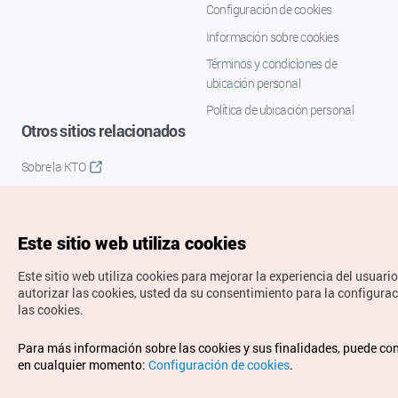
Configuración de cookies
Información sobre cookies
Términos y condiciones de
ubicación personal
Política de ubicación personal
Otros sitios relacionados
Sobre la KTO
K-Mice
Este sitio web utiliza cookies
Este sitio web utiliza cookies para mejorar la experiencia del usuario
autorizar las cookies, usted da su consentimiento para la configura
las cookies.
Copyrights © Organización de Turismo de Corea. Todos los
Para más información sobre las cookies y sus finalidades, puede co
derechos reservados.
en cualquier momento:
Configuración de cookies
.
Para informes de errores y cuestiones relacionadas con el
sitio web, dirija sus consultas al correo
electrónico oficial: