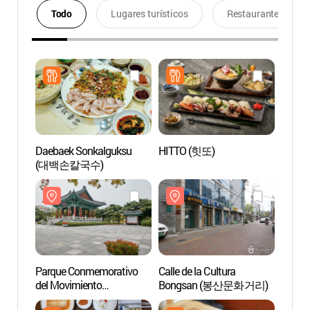
Todo
Lugares turísticos
Restaurantes
Daebaek Sonkalguksu
HITTO (힛또)
Parqu
(대백손칼국수)
del M
Gukch
(국채
Parque Conmemorativo
Calle de la Cultura
Centro
del Movimiento
Bongsan (봉산문화거리)
Bong
Gukchaebosang