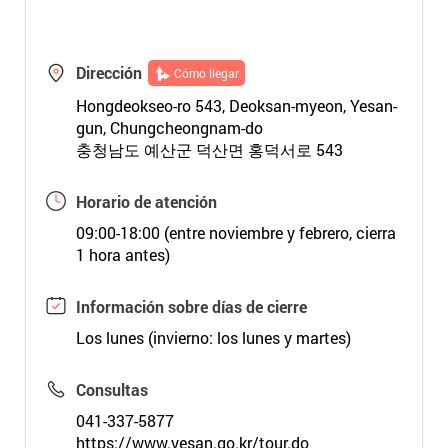
Dirección
Cómo llegar
Hongdeokseo-ro 543, Deoksan-myeon, Yesan-
gun, Chungcheongnam-do
충청남도 예산군 덕산면 홍덕서로 543
Horario de atención
09:00-18:00 (entre noviembre y febrero, cierra
1 hora antes)
Información sobre días de cierre
Los lunes (invierno: los lunes y martes)
Consultas
041-337-5877
https://www.yesan.go.kr/tour.do