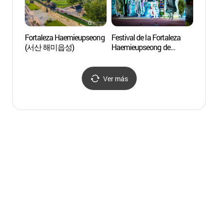
Fortaleza Haemieupseong
Festival de la Fortaleza
Santu
(서산 해미읍성)
Haemieupseong de
(해미
Seosan
(서산해미읍성축제)
Ver más