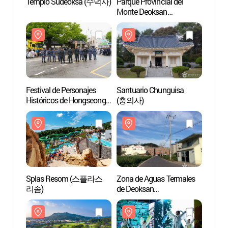
Templo Sudeoksa (수덕사)
Parque Provincial del
Templ
Monte Deoksan
(덕산도립공원)
Festival de Personajes
Santuario Chunguisa
Santu
Históricos de Hongseong
(충의사)
(충의
(홍성 역사인물축제)
Splas Resom (스플라스
Zona de Aguas Termales
Zona 
리솜)
de Deoksan
de De
(덕산온천지구)
(덕산