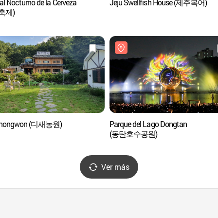
al Nocturno de la Cerveza
Jeju Swellfish House (제주복어)
축제)
enongwon (디새농원)
Parque del Lago Dongtan
(동탄호수공원)
Ver más