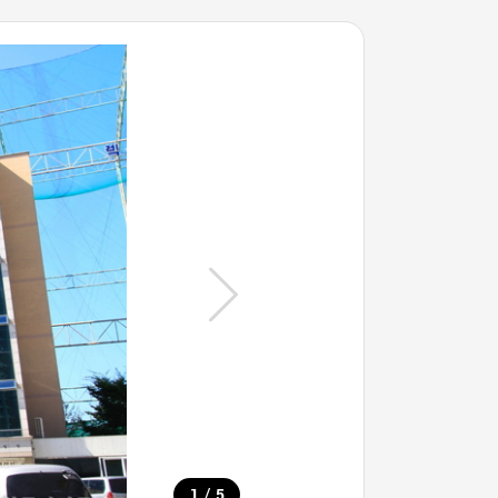
/
1
5