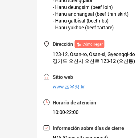
- Hanu saenggalbi
- Hanu deungsim (beef loin)
- Hanu anchangsal (beef thin skirt)
- Hanu galbisal (beef ribs)
- Hanu yukhoe (beef tartare)
Dirección
Cómo llegar
123-12, Osan-ro, Osan-si, Gyeonggi-do
경기도 오산시 오산로 123-12 (오산동)
Sitio web
www.초우정.kr
Horario de atención
10:00-22:00
Información sobre días de cierre
N/A (Open all year round)