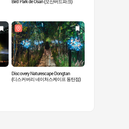
Bird Park de Osan (오산버드파크)
Bird Park de Osa
Discovery Naturescape Dongtan
Central Park de Dong
(디스커버리 네이처스케이프 동탄점)
(동탄센트럴파크)