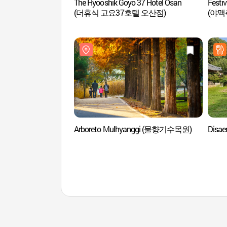
The Hyooshik Goyo 37 Hotel Osan
Festiv
(더휴식 고요37호텔 오산점)
(야맥
Arboreto Mulhyanggi (물향기수목원)
Disa