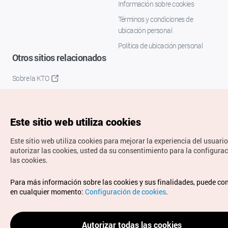
Información sobre cookies
Términos y condiciones de
ubicación personal
Política de ubicación personal
Otros sitios relacionados
Sobre la KTO
K-Mice
Este sitio web utiliza cookies
Este sitio web utiliza cookies para mejorar la experiencia del usuario
autorizar las cookies, usted da su consentimiento para la configura
las cookies.
Copyrights © Organización de Turismo de Corea. Todos los
Para más información sobre las cookies y sus finalidades, puede co
derechos reservados.
en cualquier momento:
Configuración de cookies
.
Para informes de errores y cuestiones relacionadas con el
sitio web, dirija sus consultas al correo
electrónico oficial:
spanish@knto.or.kr
Autorizar todas las cookies