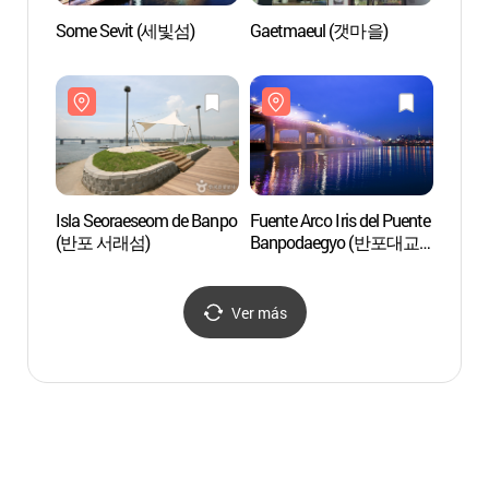
Some Sevit (세빛섬)
Gaetmaeul (갯마을)
Isla 
(반포
Isla Seoraeseom de Banpo
Fuente Arco Iris del Puente
Parque
(반포 서래섬)
Banpodaegyo (반포대교
Hang
달빛무지개분수)
Ver más