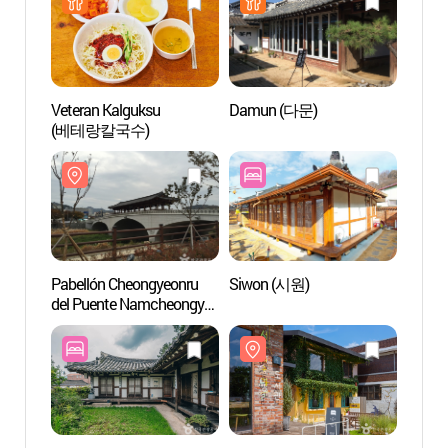
Veteran Kalguksu
Damun (다문)
Biblio
(베테랑칼국수)
Artíst
(서학
Pabellón Cheongyeonru
Siwon (시원)
Catedr
del Puente Namcheongyo
dong 
(남천교 청연루)
(전주