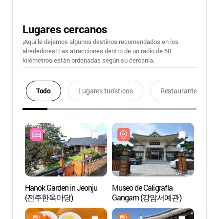
Lugares cercanos
¡Aquí le dejamos algunos destinos recomendados en los
alrededores! Las atracciones dentro de un radio de 50
kilómetros están ordenadas según su cercanía.
Todo
Lugares turísticos
Restaurantes
Hanok Garden in Jeonju
Museo de Caligrafía
Museo 
(전주한옥마당)
Gangam (강암서예관)
Gang