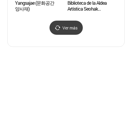
Yangsajae (문화공간
Biblioteca de la Aldea
Puert
양사재)
Artística Seohak
Jeon
(서학예술마을도서관)
Ver más