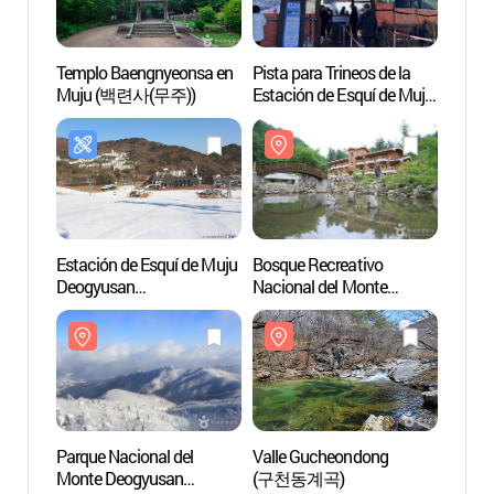
Templo Baengnyeonsa en
Pista para Trineos de la
Bosqu
Muju (백련사(무주))
Estación de Esquí de Muju
Nacion
(무주덕유산리조트
Deog
썰매장)
덕유
Estación de Esquí de Muju
Bosque Recreativo
Valle
Deogyusan
Nacional del Monte
(구천
(무주덕유산리조트
Deogyusan (국립
스키장)
덕유산자연휴양림)
Parque Nacional del
Valle Gucheondong
Puente
Monte Deogyusan
(구천동계곡)
Monte