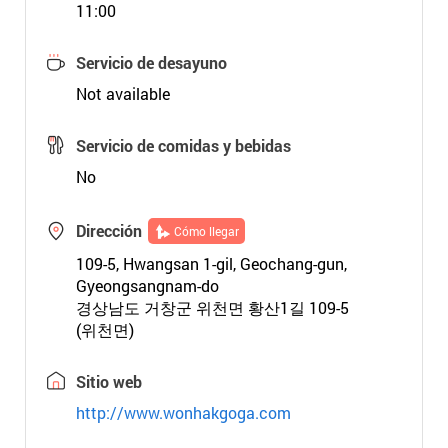
11:00
Servicio de desayuno
Not available
Servicio de comidas y bebidas
No
Dirección
Cómo llegar
109-5, Hwangsan 1-gil, Geochang-gun,
Gyeongsangnam-do
경상남도 거창군 위천면 황산1길 109-5
(위천면)
Sitio web
http://www.wonhakgoga.com