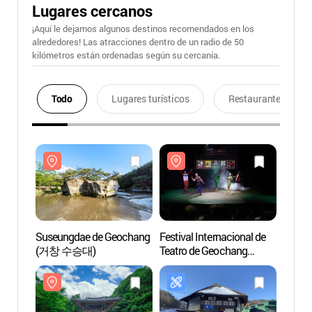
Lugares cercanos
¡Aquí le dejamos algunos destinos recomendados en los
alrededores! Las atracciones dentro de un radio de 50
kilómetros están ordenadas según su cercanía.
Todo
Lugares turísticos
Restaurantes
Suseungdae de Geochang
Festival Internacional de
Suseu
(거창 수승대)
Teatro de Geochang
(거창
(거창국제연극제)