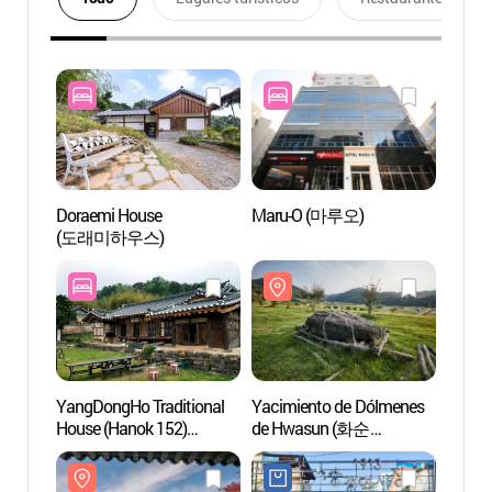
Doraemi House
Maru-O (마루오)
Yacim
(도래미하우스)
de H
고인돌
[Patri
Human
YangDongHo Traditional
Yacimiento de Dólmenes
Ciclov
House (Hanok 152)
de Hwasun (화순
Yeon
(양참사댁(양동호 가옥 /
고인돌군 유적)
자전거
한옥152))
[Patrimonio Cultural de la