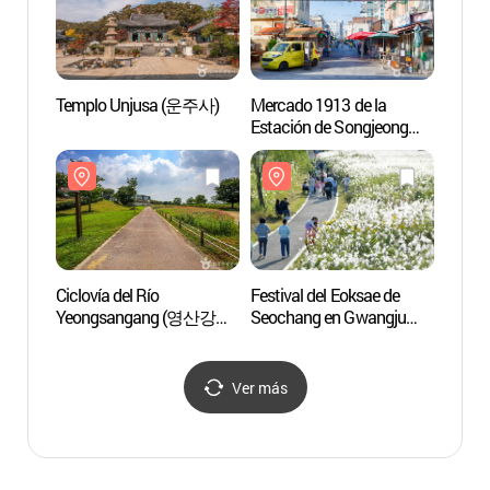
Humanidad de la Unesco]
Templo Unjusa (운주사)
Mercado 1913 de la
Callej
Estación de Songjeong
Songj
(1913송정역시장)
Gwan
떡갈비
Ciclovía del Río
Festival del Eoksae de
Temp
Yeongsangang (영산강
Seochang en Gwangju
자전거길)
(광주서창억새축제)
Ver más