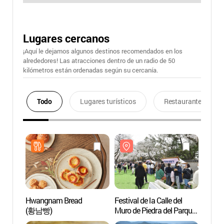
Lugares cercanos
¡Aquí le dejamos algunos destinos recomendados en los
alrededores! Las atracciones dentro de un radio de 50
kilómetros están ordenadas según su cercanía.
Todo
Lugares turísticos
Restaurantes
Hwangnam Bread
Festival de la Calle del
Áreas 
(황남빵)
Muro de Piedra del Parque
Gyeon
Daereungwon en Gyeongju
(경주