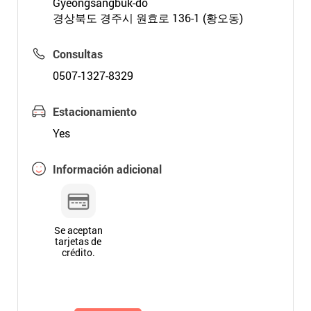
Gyeongsangbuk-do
경상북도 경주시 원효로 136-1 (황오동)
Consultas
0507-1327-8329
Estacionamiento
Yes
Información adicional
Se aceptan
tarjetas de
crédito.