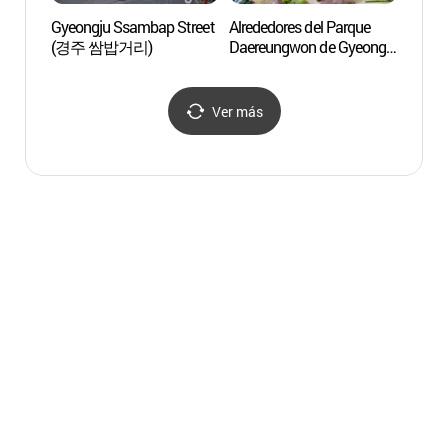
Gyeongju Ssambap Street
Alrededores del Parque
Observ
(경주 쌈밥거리)
Daereungwon de Gyeongju
Cheom
(경주 대릉원 일원)
Gyeo
Ver más