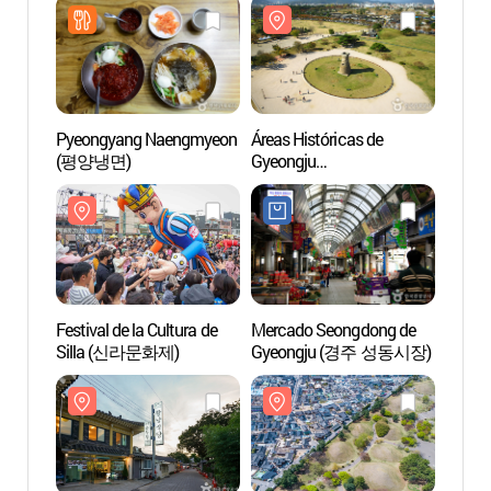
(경주 대릉원돌담길 축제)
[Patri
Human
Pyeongyang Naengmyeon
Áreas Históricas de
Alrede
(평양냉면)
Gyeongju
Daere
(경주역사유적지구)
(경주
[Patrimonio Cultural de la
Humanidad de la Unesco]
Festival de la Cultura de
Mercado Seongdong de
Tumb
Silla (신라문화제)
Gyeongju (경주 성동시장)
(Parq
(천마