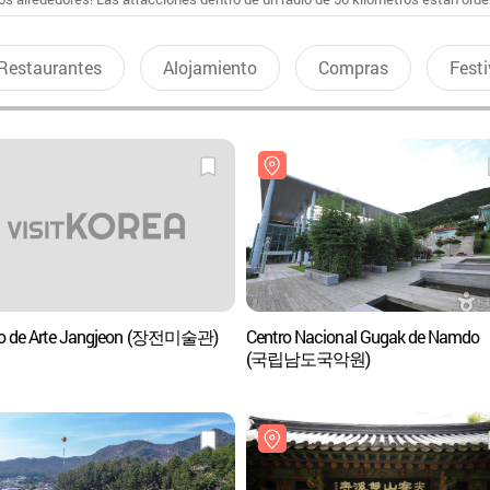
Restaurantes
Alojamiento
Compras
Festi
o de Arte Jangjeon (장전미술관)
Centro Nacional Gugak de Namdo
(국립남도국악원)