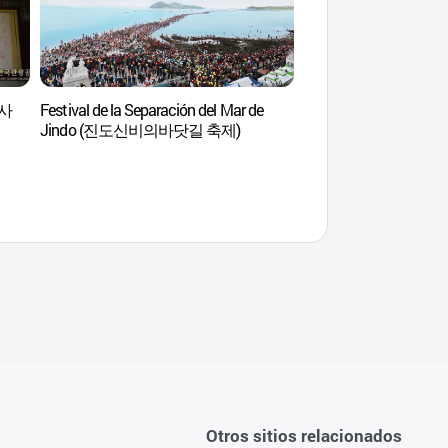
계사
Festival de la Separación del Mar de
Casa Ullim Sanbang 
Jindo (진도신비의바닷길 축제)
운림산방)
Otros sitios relacionados