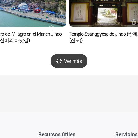
o del Milagro en el Mar en Jindo
Templo Ssanggyesa de Jindo (쌍
 신비의 바닷길)
(진도))
Ver más
Recursos útiles
Servicios