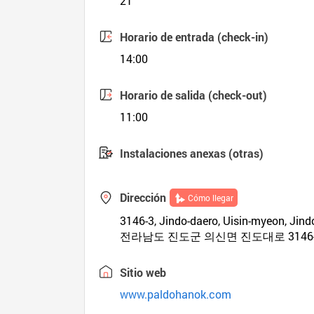
21
Horario de entrada (check-in)
14:00
Horario de salida (check-out)
11:00
Instalaciones anexas (otras)
Dirección
Cómo llegar
3146-3, Jindo-daero, Uisin-myeon, Ji
전라남도 진도군 의신면 진도대로 3146
Sitio web
www.paldohanok.com