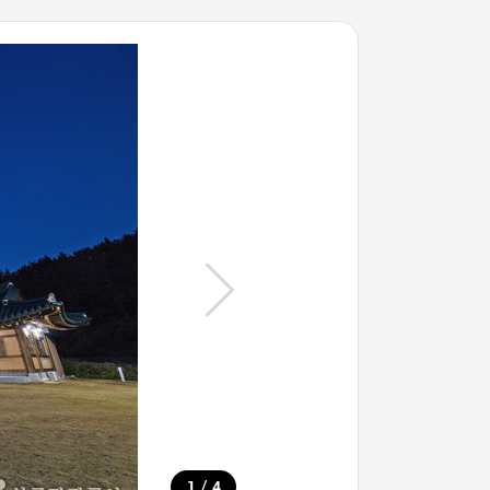
/
1
4