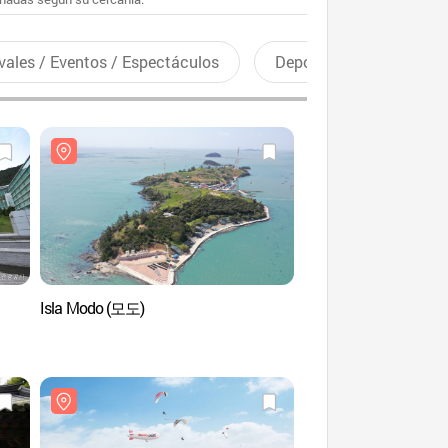
vales / Eventos / Espectáculos
Deportes recreativos
Isla Modo (모도)
Sol Beach Jindo (