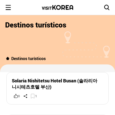
Destinos turísticos
Destinos turísticos
Solaria Nishitetsu Hotel Busan (솔라리아
니시테츠호텔 부산)
0
1