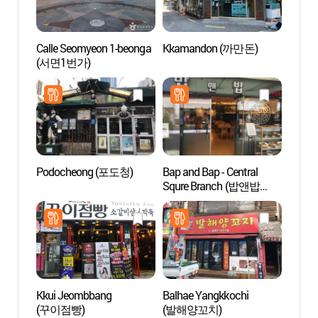
Calle Seomyeon 1-beonga
Kkamandon (까만돈)
Calle 
(서면1번가)
Jeon
Podocheong (포도청)
Bap and Bap - Central
Alde
Squre Branch (밥앤밥
센트럴스퀘어)
Kkui Jeombbang
Balhae Yangkkochi
Igles
(꾸이점빵)
(발해양꼬치)
(남부