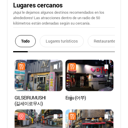
Lugares cercanos
¡Aquí le dejamos algunos destinos recomendados en los
alrededores! Las atracciones dentro de un radio de 50
kilómetros están ordenadas según su cercanía.
Todo
Lugares turísticos
Restaurantes
GILSEIRUMUSHI
Eojju (어쭈)
Calle
(길세이로무시)
(서면