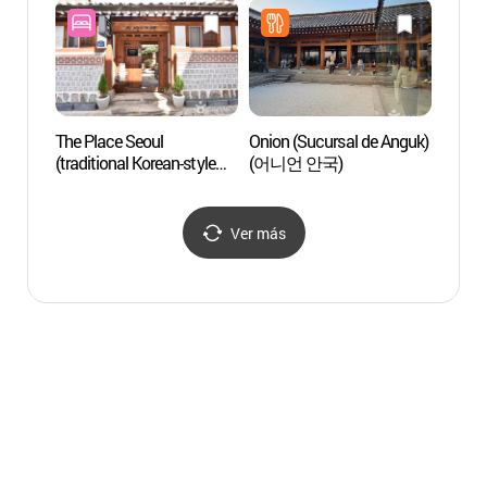
The Place Seoul
Onion (Sucursal de Anguk)
Reside
(traditional Korean-style
(어니언 안국)
Unhye
guesthouse)
(서울
(복합한옥공간 곳)
Ver más