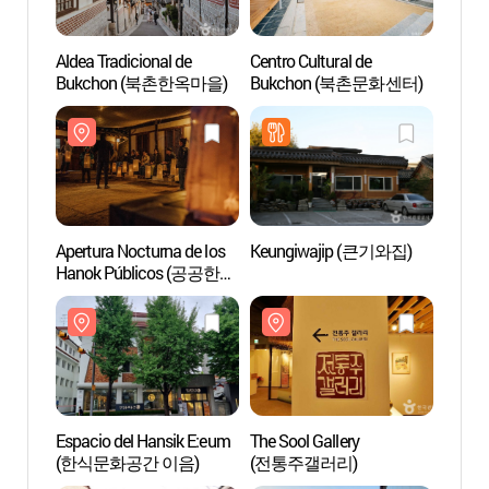
Aldea Tradicional de
Centro Cultural de
Aldea 
Bukchon (북촌한옥마을)
Bukchon (북촌문화센터)
Bukc
Apertura Nocturna de los
Keungiwajip (큰기와집)
Espaci
Hanok Públicos (공공한옥
(한식
밤마실)
Espacio del Hansik E:eum
The Sool Gallery
Reside
(한식문화공간 이음)
(전통주갤러리)
(백인