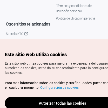
Términos y condiciones de
ubicación personal
Política de ubicación personal
Otros sitios relacionados
Sobre la KTO
K-Mice
Este sitio web utiliza cookies
Este sitio web utiliza cookies para mejorar la experiencia del usuario
autorizar las cookies, usted da su consentimiento para la configura
las cookies.
Copyrights © Organización de Turismo de Corea. Todos los
Para más información sobre las cookies y sus finalidades, puede co
derechos reservados.
en cualquier momento:
Configuración de cookies
.
Para informes de errores y cuestiones relacionadas con el
sitio web, dirija sus consultas al correo
electrónico oficial:
spanish@knto.or.kr
Autorizar todas las cookies