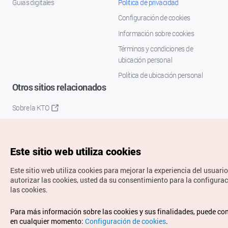
Guías digitales
Política de privacidad
Configuración de cookies
Información sobre cookies
Términos y condiciones de
ubicación personal
Política de ubicación personal
Otros sitios relacionados
Sobre la KTO
K-Mice
Este sitio web utiliza cookies
Este sitio web utiliza cookies para mejorar la experiencia del usuario
autorizar las cookies, usted da su consentimiento para la configura
las cookies.
Copyrights © Organización de Turismo de Corea. Todos los
Para más información sobre las cookies y sus finalidades, puede co
derechos reservados.
en cualquier momento:
Configuración de cookies
.