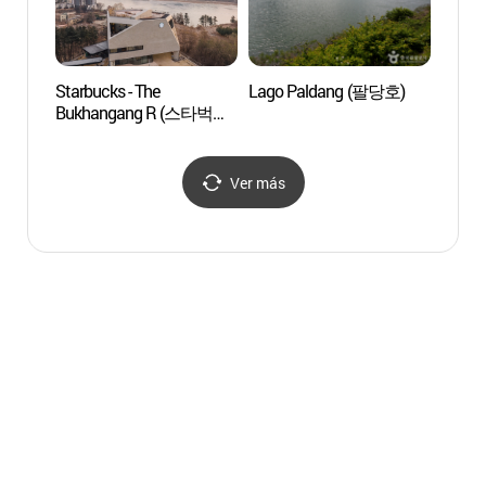
Starbucks - The
Lago Paldang (팔당호)
Parque
Bukhangang R (스타벅스
Monte
더북한강R)
(천마
Ver más