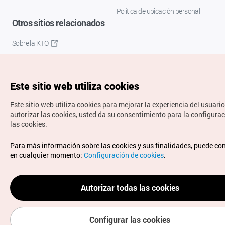
Política de ubicación personal
Otros sitios relacionados
Sobre la KTO
K-Mice
Este sitio web utiliza cookies
Este sitio web utiliza cookies para mejorar la experiencia del usuario
autorizar las cookies, usted da su consentimiento para la configura
las cookies.
Copyrights © Organización de Turismo de Corea. Todos los
Para más información sobre las cookies y sus finalidades, puede co
derechos reservados.
en cualquier momento:
Configuración de cookies
.
Para informes de errores y cuestiones relacionadas con el
sitio web, dirija sus consultas al correo
electrónico oficial:
spanish@knto.or.kr
Autorizar todas las cookies
Configurar las cookies