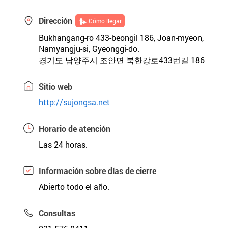
Dirección
Cómo llegar
Bukhangang-ro 433-beongil 186, Joan-myeon,
Namyangju-si, Gyeonggi-do.
경기도 남양주시 조안면 북한강로433번길 186
Sitio web
http://sujongsa.net
Horario de atención
Las 24 horas.
Información sobre días de cierre
Abierto todo el año.
Consultas