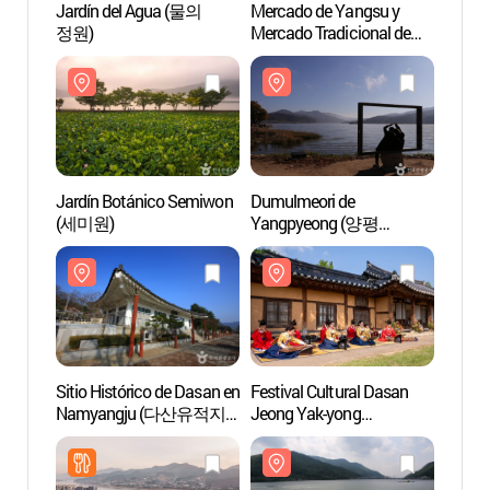
Jardín del Agua (물의
Mercado de Yangsu y
Jardí
정원)
Mercado Tradicional de
정원)
Yangsu-ri (양수장 /
양수리전통시장 (1, 6 일))
Jardín Botánico Semiwon
Dumulmeori de
Dumul
(세미원)
Yangpyeong (양평
Yang
두물머리)
두물머
Sitio Histórico de Dasan en
Festival Cultural Dasan
Lago 
Namyangju (다산유적지
Jeong Yak-yong
(남양주))
(다산정약용문화제)