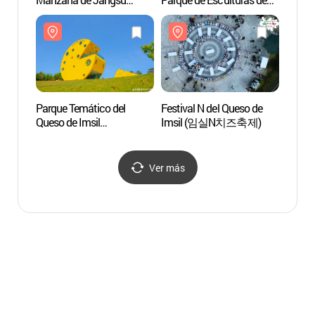
(장수한우랑사과랑축제)
Saseondae (사선대관광지
(임실
&조각공원)
Parque Temático del
Festival N del Queso de
Aldea 
Queso de Imsil
Imsil (임실N치즈축제)
(오성
(임실치즈테마파크)
Ver más