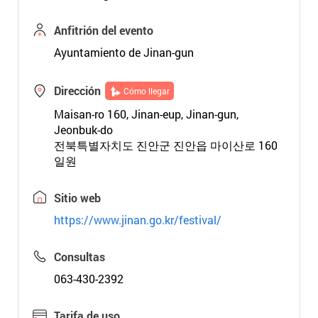
Anfitrión del evento
Ayuntamiento de Jinan-gun
Dirección
Cómo llegar
Maisan-ro 160, Jinan-eup, Jinan-gun,
Jeonbuk-do
전북특별자치도 진안군 진안읍 마이산로 160
일원
Sitio web
https://www.jinan.go.kr/festival/
Consultas
063-430-2392
Tarifa de uso