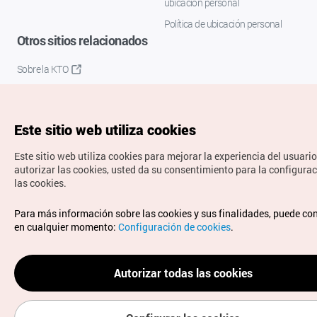
ubicación personal
Política de ubicación personal
Otros sitios relacionados
Sobre la KTO
K-Mice
Este sitio web utiliza cookies
Este sitio web utiliza cookies para mejorar la experiencia del usuario
autorizar las cookies, usted da su consentimiento para la configura
las cookies.
Copyrights © Organización de Turismo de Corea. Todos los
Para más información sobre las cookies y sus finalidades, puede co
derechos reservados.
en cualquier momento:
Configuración de cookies
.
Para informes de errores y cuestiones relacionadas con el
sitio web, dirija sus consultas al correo
electrónico oficial:
spanish@knto.or.kr
Autorizar todas las cookies