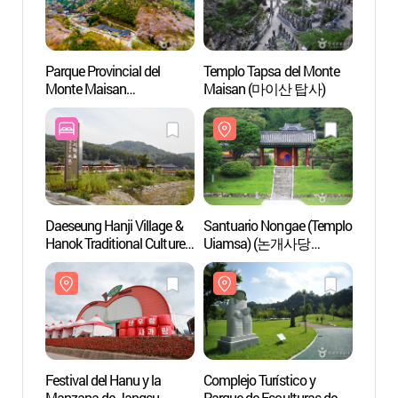
Parque Provincial del
Templo Tapsa del Monte
Parque
Monte Maisan
Maisan (마이산 탑사)
Monte
(마이산도립공원)
(마이
Daeseung Hanji Village &
Santuario Nongae (Templo
Santu
Hanok Traditional Culture
Uiamsa) (논개사당
Uiam
Experience Center
(의암사))
(의암사
(대승한지마을한옥전통
문화체험관)
Festival del Hanu y la
Complejo Turístico y
Parque
Manzana de Jangsu
Parque de Esculturas de
Queso 