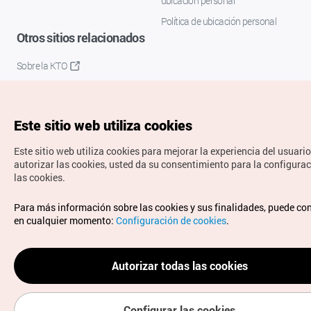
ubicación personal
Política de ubicación personal
Otros sitios relacionados
Sobre la KTO
K-Mice
Este sitio web utiliza cookies
Este sitio web utiliza cookies para mejorar la experiencia del usuario
autorizar las cookies, usted da su consentimiento para la configura
las cookies.
Copyrights © Organización de Turismo de Corea. Todos los
Para más información sobre las cookies y sus finalidades, puede co
derechos reservados.
en cualquier momento:
Configuración de cookies
.
Para informes de errores y cuestiones relacionadas con el
sitio web, dirija sus consultas al correo
electrónico oficial:
spanish@knto.or.kr
Autorizar todas las cookies
Configurar las cookies