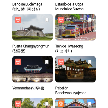
Baño de Luciérnaga
Estadio de la Copa
Baño 
(반딧불이화장실)
Mundial de Suwon
(반딧
(수원월드컵경기장)
Puerta Changnyongmun
Tren de Hwaseong
Puert
(창룡문)
(화성어차)
(창룡
Yeonmudae (연무대)
Pabellón
Yeon
Banghwasuryujeong
(Dongbukgangnu)
(방화수류정(동북각루))