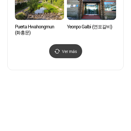
Puerta Hwahongmun
Yeonpo Galbi (연포갈비)
Puert
(화홍문)
(화홍
Ver más