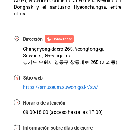
Corea, el Centro Conmemorativo de la Revolución
Donghak y el santuario Hyeonchungsa, entre
otros.
Dirección
Cómo llegar
Changnyong-daero 265, Yeongtong-gu,
Suwon-si, Gyeonggi-do
경기도 수원시 영통구 창룡대로 265 (이의동)
Sitio web
https://smuseum.suwon.go.kr/sw/
Horario de atención
09:00-18:00 (acceso hasta las 17:00)
Información sobre días de cierre