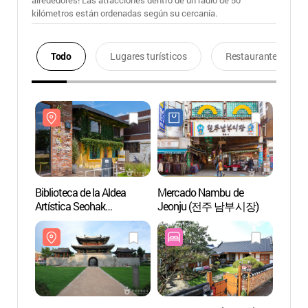
alrededores! Las atracciones dentro de un radio de 50
kilómetros están ordenadas según su cercanía.
Todo
Lugares turísticos
Restaurantes
Biblioteca de la Aldea
Mercado Nambu de
Biblio
Artística Seohak
Jeonju (전주 남부시장)
Artíst
(서학예술마을도서관)
(서학