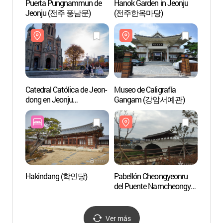
Puerta Pungnammun de
Hanok Garden in Jeonju
Catedr
Jeonju (전주 풍남문)
(전주한옥마당)
dong 
(전주
Catedral Católica de Jeon-
Museo de Caligrafía
Pabel
dong en Jeonju
Gangam (강암서예관)
del P
(전주전동성당)
(남천
Hakindang (학인당)
Pabellón Cheongyeonru
Calle
del Puente Namcheongyo
(남천교 청연루)
Ver más