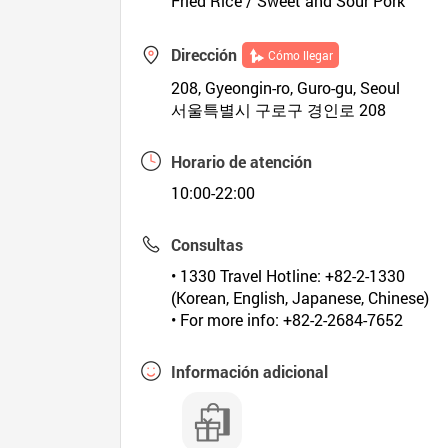
Fried Rice / Sweet and Sour Pork
Dirección
Cómo llegar
208, Gyeongin-ro, Guro-gu, Seoul
서울특별시 구로구 경인로 208
Horario de atención
10:00-22:00
Consultas
• 1330 Travel Hotline: +82-2-1330
(Korean, English, Japanese, Chinese)
• For more info: +82-2-2684-7652
Información adicional