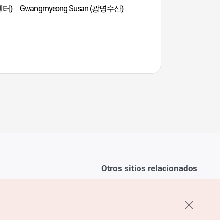
선센터)
Gwangmyeong Susan (광명수산)
Estadio Mokdong
Otros sitios relacionados
Sobre la KTO
ondiciones del servicio
K-Mice
recuentes