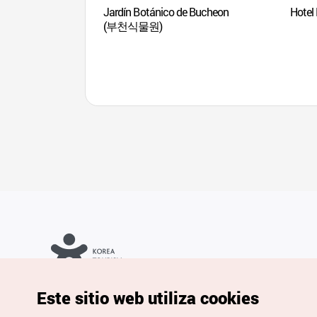
Jardín Botánico de Bucheon
Hote
(부천식물원)
Copyrights © Organización de Turismo de Corea. Todos los
Este sitio web utiliza cookies
derechos reservados.
Para informes de errores y cuestiones relacionadas con el sitio
web, dirija sus consultas al correo
electrónico oficial: