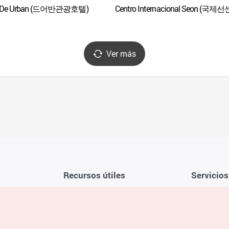
l De Urban (드어반관광호텔)
Centro Internacional Seon (국제
Ver más
Recursos útiles
Servicios
Aplicación móvil de la KTO
Términos y c
Teléfono de asistencia al viajero en
Preguntas f
Corea 1330