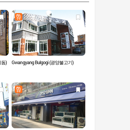
이돔)
Gwangyang Bulgogi (광양불고기)
Sky Dome de Goch