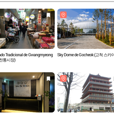
do Tradicional de Gwangmyeong
Sky Dome de Gocheok (고척 스카
전통시장)