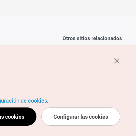
Otros sitios relacionados
Sobre la KTO
ondiciones del servicio
K-Mice
recuentes
privacidad
ón de cookies
 sobre cookies
condiciones de ubicación
guración de cookies
.
as cookies
Configurar las cookies
ubicación personal