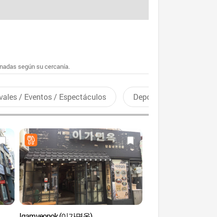
enadas según su cercanía.
vales / Eventos / Espectáculos
Deportes recreativos
Igamyeonok (이가면옥)
Calle de la Gastronom