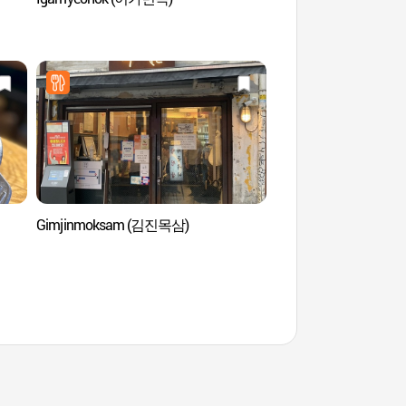
Sejong (세종마을 
Gimjinmoksam (김진목삼)
Barrio Seochon (서