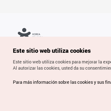
Copyrights © Organización de Turismo de Corea. Todos los
Este sitio web utiliza cookies
derechos reservados.
Para informes de errores y cuestiones relacionadas con el sitio
web, dirija sus consultas al correo
electrónico oficial:
spanish@knto.or.kr
Este sitio web utiliza cookies para mejorar la exp
Al autorizar las cookies, usted da su consentimie
Para más información sobre las cookies y sus fi