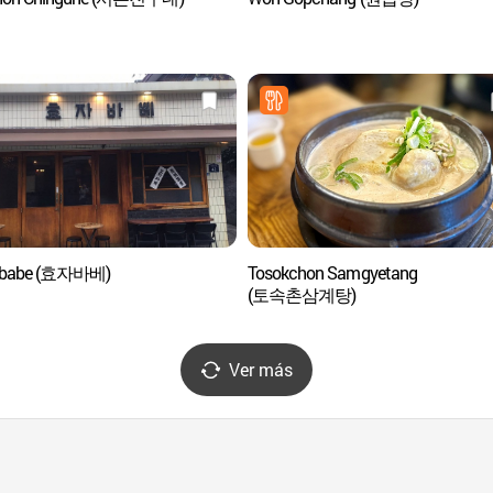
ababe (효자바베)
Tosokchon Samgyetang
(토속촌삼계탕)
Ver más