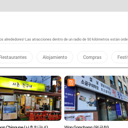
s alrededores! Las atracciones dentro de un radio de 50 kilómetros están ord
Restaurantes
Alojamiento
Compras
Festi
hon Chingune (서촌친구네)
Won Gopchang (원곱창)