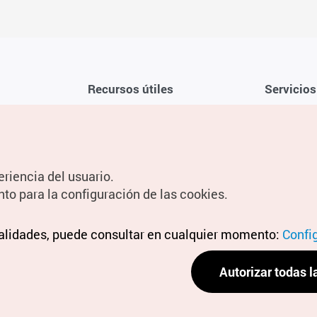
Recursos útiles
Servicios
Aplicación móvil de la KTO
Términos y c
Teléfono de asistencia al viajero en
Preguntas f
Corea 1330
Política de 
eriencia del usuario.
Guías digitales
Configuraci
nto para la configuración de las cookies.
Información
nalidades, puede consultar en cualquier momento:
Términos y 
Confi
personal
Autorizar todas l
Política de 