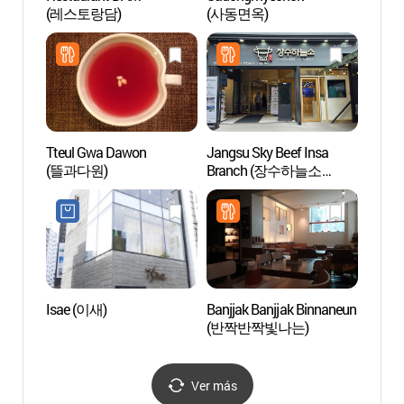
(레스토랑담)
(사동면옥)
Tteul Gwa Dawon
Jangsu Sky Beef Insa
Museo
(뜰과다원)
Branch (장수하늘소
(Beaut
인사점)
(아름
Isae (이새)
Banjjak Banjjak Binnaneun
Museo 
(반짝반짝빛나는)
(박물
(인사
Ver más