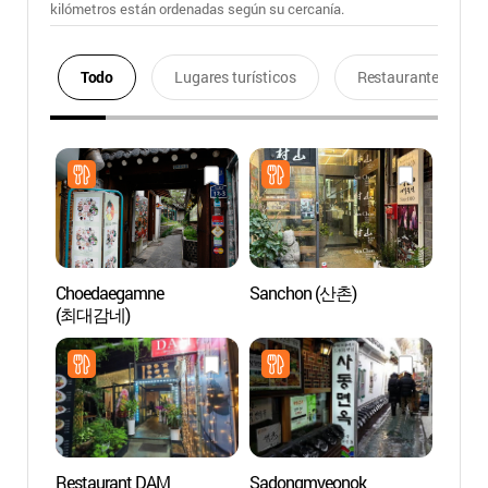
kilómetros están ordenadas según su cercanía.
Todo
Lugares turísticos
Restaurantes
Choedaegamne
Sanchon (산촌)
Galerí
(최대감네)
(경인
Restaurant DAM
Sadongmyeonok
Ssamz